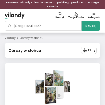
PREMIERA! Vilandy Poland - meble od polskiego producenta w mega
cenach!
Koszyk
Twoje Konto
Kategorie
Szukaj
>
Vilandy
Obrazy w słońcu
Obrazy w słońcu
Filtry