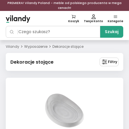
PREMIERA! Vilandy Poland - meble od polskiego producenta w mega
cenach!
Koszyk
Twoje Konto
Kategorie
Szukaj
>
>
Vilandy
Wyposażenie
Dekoracje stojące
Dekoracje stojące
Filtry