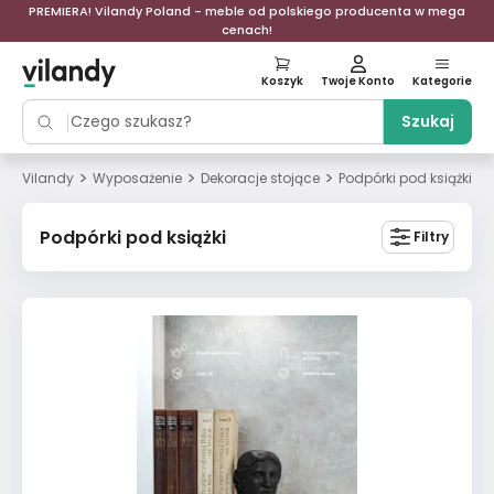
PREMIERA! Vilandy Poland - meble od polskiego producenta w mega
cenach!
Koszyk
Twoje Konto
Kategorie
Szukaj
>
>
>
Vilandy
Wyposażenie
Dekoracje stojące
Podpórki pod książki
Podpórki pod książki
Filtry