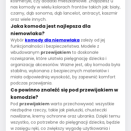
kosmetyki, czy dodatki mieszkaniowe. Znajdziesz u
nas komody w wielu kolorach frontów takich jak: biały,
czarny, dąb sonoma, dąb lancelot, antracyt, kaszmir
oraz wiele innych.
Jaka komoda jest najlepsza dla
niemowlaka?
Wybór
komody dla niemowlaka
zależy od jej
funkcjonalności i bezpieczeństwa. Modele z
wbudowanym
przewijakiem
to doskonałe
rozwiązanie, które ułatwia pielęgnację dziecka i
organizację akcesoriów. Ważne jest, aby komoda była
stabilna, wykonana z bezpiecznych materiałów i
miała odpowiednią wysokość, by zapewnić komfort
podczas przewijania.
Co powinno znaleźć się pod przewijakiem w
komodzie?
Pod
przewijakiem
warto przechowywać wszystkie
niezbędne rzeczy, takie jak pieluszki, chusteczki
nawilżane, kremy ochronne oraz ubranka. Dzięki temu
wszystko, co potrzebne do pielęgnacji dziecka, będzie
w zasięgu ręki, co zwiększy wygodę użytkowania i