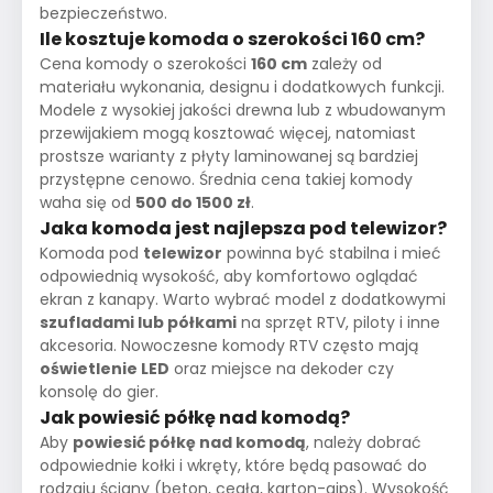
bezpieczeństwo.
Ile kosztuje komoda o szerokości 160 cm?
Cena komody o szerokości
160 cm
zależy od
materiału wykonania, designu i dodatkowych funkcji.
Modele z wysokiej jakości drewna lub z wbudowanym
przewijakiem mogą kosztować więcej, natomiast
prostsze warianty z płyty laminowanej są bardziej
przystępne cenowo. Średnia cena takiej komody
waha się od
500 do 1500 zł
.
Jaka komoda jest najlepsza pod telewizor?
Komoda pod
telewizor
powinna być stabilna i mieć
odpowiednią wysokość, aby komfortowo oglądać
ekran z kanapy. Warto wybrać model z dodatkowymi
szufladami lub półkami
na sprzęt RTV, piloty i inne
akcesoria. Nowoczesne komody RTV często mają
oświetlenie LED
oraz miejsce na dekoder czy
konsolę do gier.
Jak powiesić półkę nad komodą?
Aby
powiesić półkę nad komodą
, należy dobrać
odpowiednie kołki i wkręty, które będą pasować do
rodzaju ściany (beton, cegła, karton-gips). Wysokość