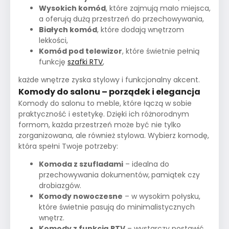
Wysokich komód
, które zajmują mało miejsca,
a oferują dużą przestrzeń do przechowywania,
Białych komód
, które dodają wnętrzom
lekkości,
Komód pod telewizor
, które świetnie pełnią
funkcję
szafki RTV
,
każde wnętrze zyska stylowy i funkcjonalny akcent.
Komody do salonu – porządek i elegancja
Komody do salonu to meble, które łączą w sobie
praktyczność i estetykę. Dzięki ich różnorodnym
formom, każda przestrzeń może być nie tylko
zorganizowana, ale również stylowa. Wybierz komodę,
która spełni Twoje potrzeby:
Komoda z szufladami
– idealna do
przechowywania dokumentów,
pamiątek czy
drobiazgów.
Komody nowoczesne
– w wysokim połysku,
które świetnie pasują do minimalistycznych
wnętrz.
Komody z funkcją RTV
– wystarczy postawić