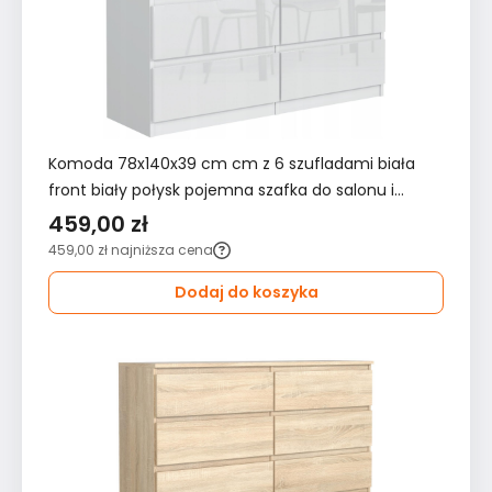
Komoda 78x140x39 cm cm z 6 szufladami biała
front biały połysk pojemna szafka do salonu i
sypialni
459,00 zł
459,00 zł
najniższa cena
Dodaj do koszyka