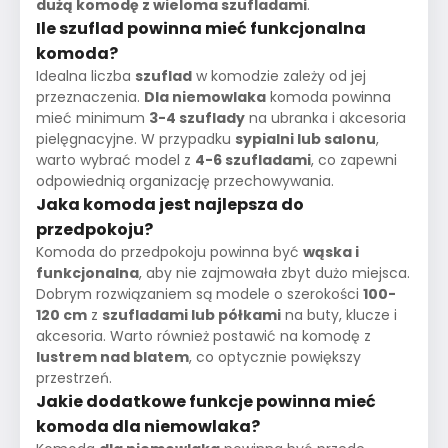
dużą komodę z wieloma szufladami
.
Ile szuflad powinna mieć funkcjonalna
komoda?
Idealna liczba
szuflad
w komodzie zależy od jej
przeznaczenia.
Dla niemowlaka
komoda powinna
mieć minimum
3-4 szuflady
na ubranka i akcesoria
pielęgnacyjne. W przypadku
sypialni lub salonu
,
warto wybrać model z
4-6 szufladami
, co zapewni
odpowiednią organizację przechowywania.
Jaka komoda jest najlepsza do
przedpokoju?
Komoda do przedpokoju powinna być
wąska i
funkcjonalna
, aby nie zajmowała zbyt dużo miejsca.
Dobrym rozwiązaniem są modele o szerokości
100-
120 cm
z
szufladami lub półkami
na buty, klucze i
akcesoria. Warto również postawić na komodę z
lustrem nad blatem
, co optycznie powiększy
przestrzeń.
Jakie dodatkowe funkcje powinna mieć
komoda dla niemowlaka?