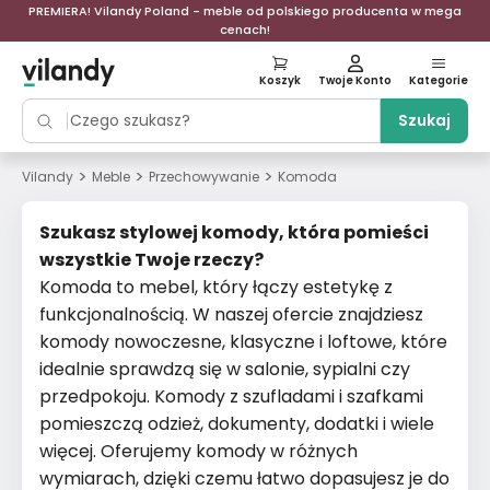
PREMIERA! Vilandy Poland - meble od polskiego producenta w mega
cenach!
Koszyk
Twoje Konto
Kategorie
Szukaj
>
>
>
Vilandy
Meble
Przechowywanie
Komoda
Szukasz stylowej komody, która pomieści
wszystkie Twoje rzeczy?
Komoda to mebel, który łączy estetykę z
funkcjonalnością. W naszej ofercie znajdziesz
komody nowoczesne, klasyczne i loftowe, które
idealnie sprawdzą się w salonie, sypialni czy
przedpokoju. Komody z szufladami i szafkami
pomieszczą odzież, dokumenty, dodatki i wiele
więcej. Oferujemy komody w różnych
wymiarach, dzięki czemu łatwo dopasujesz je do