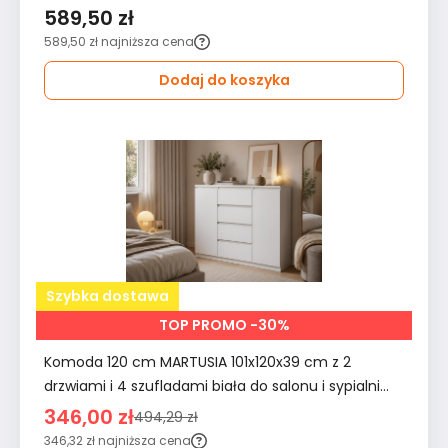
589,50 zł
589,50 zł
najniższa cena
Dodaj do koszyka
Szybka dostawa
TOP PROMO -30%
Komoda 120 cm MARTUSIA 101x120x39 cm z 2
drzwiami i 4 szufladami biała do salonu i sypialni
pojemna
346,00 zł
494,29 zł
346,32 zł
najniższa cena