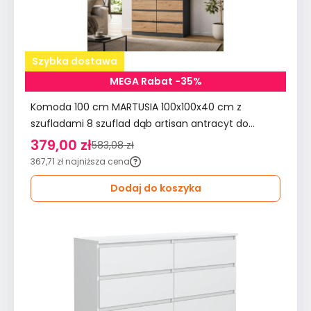
Szybka dostawa
MEGA Rabat -35%
Komoda 100 cm MARTUSIA 100x100x40 cm z
szufladami 8 szuflad dąb artisan antracyt do
sypialni i salonu
379,00 zł
583,08 zł
367,71 zł
najniższa cena
Dodaj do koszyka