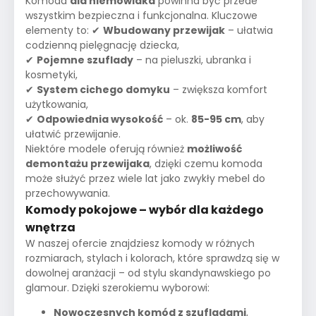
Komoda
dla niemowlaka
powinna być przede
wszystkim bezpieczna i funkcjonalna. Kluczowe
elementy to: ✔
Wbudowany przewijak
– ułatwia
codzienną pielęgnację dziecka,
✔
Pojemne szuflady
– na pieluszki, ubranka i
kosmetyki,
✔
System cichego domyku
– zwiększa komfort
użytkowania,
✔
Odpowiednia wysokość
– ok.
85-95 cm
, aby
ułatwić przewijanie.
Niektóre modele oferują również
możliwość
demontażu przewijaka
, dzięki czemu komoda
może służyć przez wiele lat jako zwykły mebel do
przechowywania.
Komody pokojowe – wybór dla każdego
wnętrza
W naszej ofercie znajdziesz komody w różnych
rozmiarach, stylach i kolorach, które sprawdzą się w
dowolnej aranżacji – od stylu skandynawskiego po
glamour. Dzięki szerokiemu wyborowi:
Nowoczesnych komód z szufladami
,