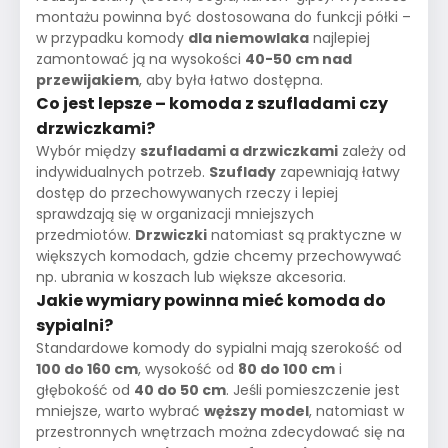
montażu powinna być dostosowana do funkcji półki –
w przypadku komody
dla niemowlaka
najlepiej
zamontować ją na wysokości
40-50 cm nad
przewijakiem
, aby była łatwo dostępna.
Co jest lepsze – komoda z szufladami czy
drzwiczkami?
Wybór między
szufladami a drzwiczkami
zależy od
indywidualnych potrzeb.
Szuflady
zapewniają łatwy
dostęp do przechowywanych rzeczy i lepiej
sprawdzają się w organizacji mniejszych
przedmiotów.
Drzwiczki
natomiast są praktyczne w
większych komodach, gdzie chcemy przechowywać
np. ubrania w koszach lub większe akcesoria.
Jakie wymiary powinna mieć komoda do
sypialni?
Standardowe komody do sypialni mają szerokość od
100 do 160 cm
, wysokość od
80 do 100 cm
i
głębokość od
40 do 50 cm
. Jeśli pomieszczenie jest
mniejsze, warto wybrać
węższy model
, natomiast w
przestronnych wnętrzach można zdecydować się na