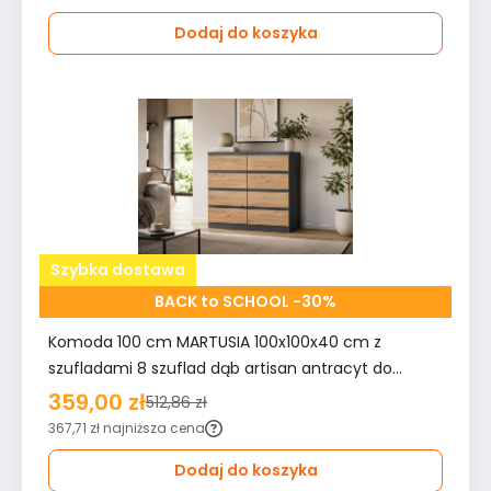
Dodaj do koszyka
Szybka dostawa
BACK to SCHOOL -30%
Komoda 100 cm MARTUSIA 100x100x40 cm z
szufladami 8 szuflad dąb artisan antracyt do
sypialni i salonu
359,00 zł
512,86 zł
367,71 zł
najniższa cena
Dodaj do koszyka