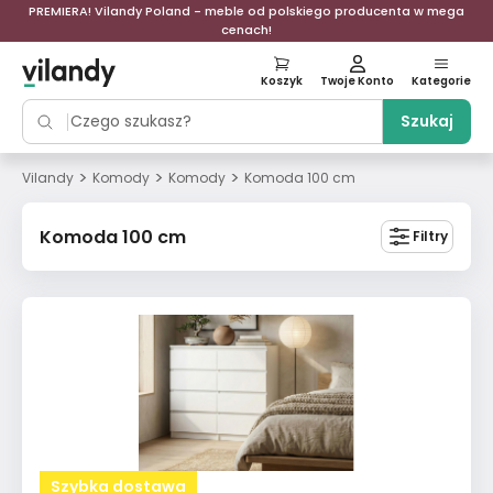
PREMIERA! Vilandy Poland - meble od polskiego producenta w mega
cenach!
Koszyk
Twoje Konto
Kategorie
Szukaj
>
>
>
Vilandy
Komody
Komody
Komoda 100 cm
Komoda 100 cm
Filtry
Szybka dostawa