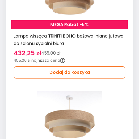
MEGA Rabat -5%
Lampa wisząca TRINITI BOHO beżowa lniano jutowa
do salonu sypialni biura
432,25 zł
455,00 zł
455,00 zł
najniższa cena
Dodaj do koszyka