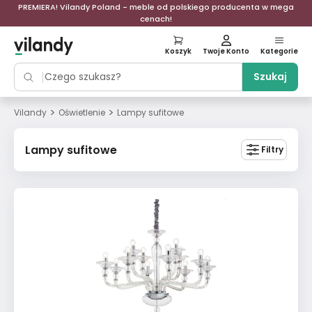
PREMIERA! Vilandy Poland - meble od polskiego producenta w mega
cenach!
Koszyk
Twoje Konto
Kategorie
Szukaj
>
>
Vilandy
Oświetlenie
Lampy sufitowe
Lampy sufitowe
Filtry