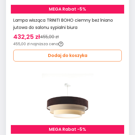
MEGA Rabat -5%
Lampa wisząca TRINITI BOHO ciemny beż lniano
jutowa do salonu sypialni biura
432,25 zł
455,00 zł
455,00 zł
najniższa cena
Dodaj do koszyka
MEGA Rabat -5%