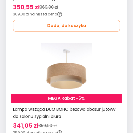
350,55 zł
369,00 zł
369,00 zł
najniższa cena
Dodaj do koszyka
MEGA Rabat -5%
Lampa wisząca DUO BOHO beżowa abażur jutowy
do salonu sypialni biura
341,05 zł
359,00 zł
359,00 zł
najniższa cena