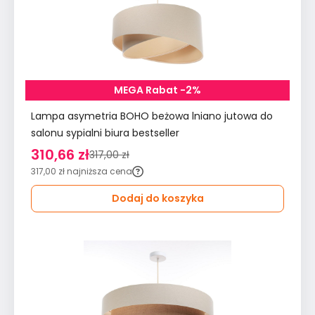
MEGA Rabat -2%
Lampa asymetria BOHO beżowa lniano jutowa do
salonu sypialni biura bestseller
310,66 zł
317,00 zł
317,00 zł
najniższa cena
Dodaj do koszyka