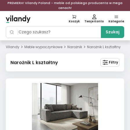
PREMIERA! Vilandy Poland - meble od polskiego producenta w mega
cenach!
Koszyk
Twoje Konto
Kategorie
Szukaj
>
>
>
Vilandy
Meble wypoczynkowe
Narożnik
Narożnik L kształtny
Narożnik L kształtny
Filtry