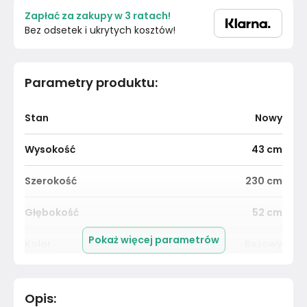
Zapłać za zakupy w 3 ratach!
Bez odsetek i ukrytych kosztów!
Parametry produktu
:
Stan
Nowy
Wysokość
43
cm
Szerokość
230
cm
Głębokość
52
cm
Pokaż więcej parametrów
Kolor
Beżowy
Funkcja rozkładania
Tak
Opis
: