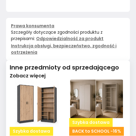
Prawa konsumenta
Szczegóły dotyczące zgodności produktu z
przepisami:
Odpowiedzialność za produkt
Instrukcja obsługi, bezpieczeństwo, zgodność i
ostrzeżenia
Inne przedmioty od sprzedającego
Zobacz więcej
Szybka dostawa
Szybka dostawa
BACK to SCHOOL -16%
S