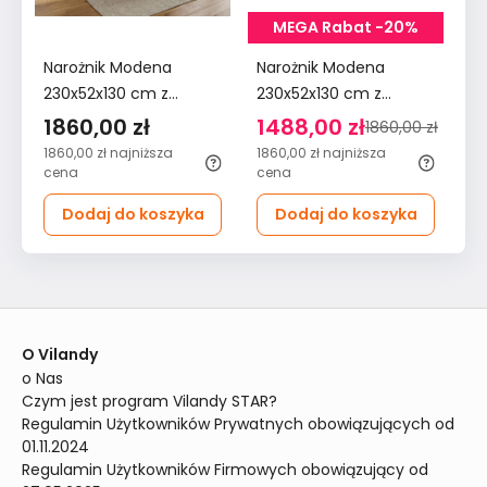
MEGA Rabat -20%
Narożnik Modena
Narożnik Modena
Na
230x52x130 cm z
230x52x130 cm z
23
funkcją spania i
funkcją spania i
fu
1860,00 zł
1488,00 zł
1
1860,00 zł
pojemnikiem sztruks
pojemnikiem sztruks
po
1860,00 zł
najniższa
1860,00 zł
najniższa
18
beżowy do salonu
szary do salonu
bu
cena
cena
ce
sa
Dodaj do koszyka
Dodaj do koszyka
O Vilandy
o Nas
Czym jest program Vilandy STAR?
Regulamin Użytkowników Prywatnych obowiązujących od 
01.11.2024
Regulamin Użytkowników Firmowych obowiązujący od 