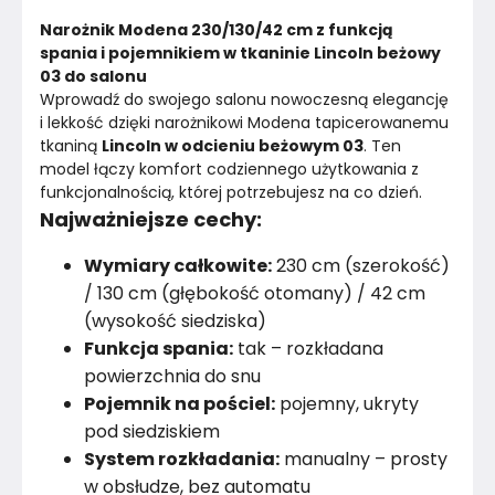
Kolor tkaniny
Beżowy
Narożnik Modena 230/130/42 cm z funkcją 
Powierzchnia spania
120x200 cm
spania i pojemnikiem w tkaninie Lincoln beżowy 
03 do salonu
Wprowadź do swojego salonu nowoczesną elegancję 
Konstrukcja szkieletu
Płyta wiórowa i drewno
i lekkość dzięki narożnikowi Modena tapicerowanemu 
tkaniną 
Lincoln w odcieniu beżowym 03
. Ten 
Rodzaj tkaniny
Sztruks
model łączy komfort codziennego użytkowania z 
funkcjonalnością, której potrzebujesz na co dzień.
Wielkość
Trzyosobowa
Najważniejsze cechy:
Styl
Nowoczesny
Wymiary całkowite:
230 cm (szerokość)
/ 130 cm (głębokość otomany) / 42 cm
Wysokość nóżek
1
cm
(wysokość siedziska)
Funkcja spania:
tak – rozkładana
Poduszki w zestawie
Tak
powierzchnia do snu
Pojemnik na pościel:
pojemny, ukryty
Kolor
Beże
pod siedziskiem
Kolor nóżek
System rozkładania:
manualny – prosty
Czarny
w obsłudze, bez automatu