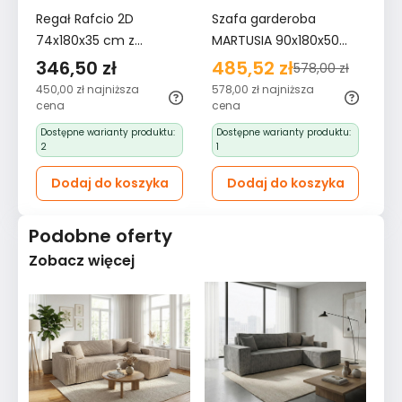
Regał Rafcio 2D
Szafa garderoba
Re
74x180x35 cm z
MARTUSIA 90x180x50
74
półkami i drzwiami do
cm drzwi półki do
pó
346,50 zł
485,52 zł
3
578,00 zł
pokoju biura dąb
przedpokoju lub pokoju
po
450,00 zł
najniższa
578,00 zł
najniższa
45
artisan antracyt
biała bestseller
ar
cena
cena
ce
bestseller
be
Dostępne warianty produktu:
Dostępne warianty produktu:
D
2
1
2
Dodaj do koszyka
Dodaj do koszyka
Podobne oferty
Zobacz więcej