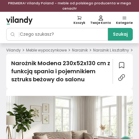
PREMIERA! Vilandy Poland - meble od polskiego producenta w mega
cenach!
Koszyk
Twoje Konto
Kategorie
Szukaj
>
>
>
>
Vilandy
Meble wypoczynkowe
Narożnik
Narożnik L kształtny
Na
Narożnik Modena 230x52x130 cm z
funkcją spania i pojemnikiem
sztruks beżowy do salonu