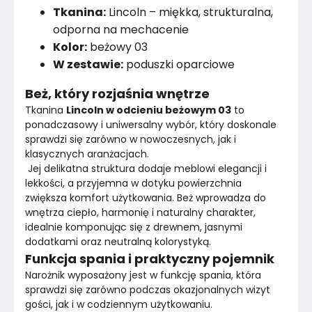
Kolor nóżek
Czarny
Tkanina:
Lincoln – miękka, strukturalna,
odporna na mechacenie
Rodzaj tkaniny
Brak informacji
Kolor:
beżowy 03
W zestawie:
poduszki oparciowe
Pomieszczenie
Sypialnia
Beż, który rozjaśnia wnętrze
Nóżki
Tak
Tkanina 
Lincoln w odcieniu beżowym 03
 to 
ponadczasowy i uniwersalny wybór, który doskonale 
Marka
Vilandy
sprawdzi się zarówno w nowoczesnych, jak i 
klasycznych aranżacjach.
Montaż
 Jej delikatna struktura dodaje meblowi elegancji i 
Rozłożony
lekkości, a przyjemna w dotyku powierzchnia 
zwiększa komfort użytkowania. Beż wprowadza do 
Rok produkcji
2025
wnętrza ciepło, harmonię i naturalny charakter, 
idealnie komponując się z drewnem, jasnymi 
dodatkami oraz neutralną kolorystyką.
Funkcja spania i praktyczny pojemnik
Narożnik wyposażony jest w funkcję spania, która 
sprawdzi się zarówno podczas okazjonalnych wizyt 
gości, jak i w codziennym użytkowaniu.