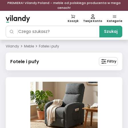
PREMIERA! Vilandy Poland - meble od polskiego producenta w mega
cenach!
Koszyk
Twoje Konto
Kategorie
Szukaj
>
>
Vilandy
Meble
Fotele i pufy
Fotele i pufy
Filtry