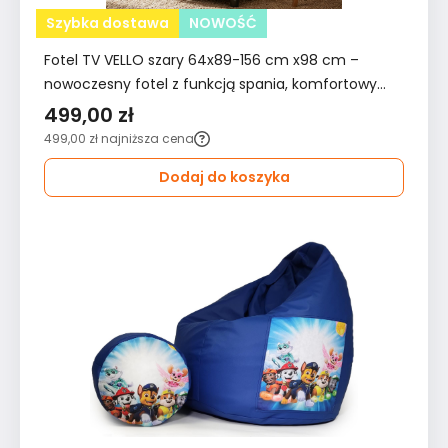
Szybka dostawa
NOWOŚĆ
Fotel TV VELLO szary 64x89-156 cm x98 cm –
nowoczesny fotel z funkcją spania, komfortowy
fotel do salonu i pokoju
499,00 zł
499,00 zł
najniższa cena
Dodaj do koszyka