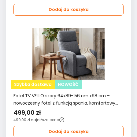
Dodaj do koszyka
Szybka dostawa
NOWOŚĆ
Fotel TV VELLO szary 64x89-156 cm x98 cm –
nowoczesny fotel z funkcją spania, komfortowy
fotel do salonu i pokoju dla seniora
499,00 zł
499,00 zł
najniższa cena
Dodaj do koszyka