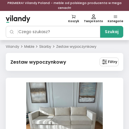
PREMIERA! Vilandy Poland - meble od polskiego producenta w mega
cenach!
Koszyk
Twoje Konto
Kategorie
Szukaj
>
>
>
Vilandy
Meble
Skarby
Zestaw wypoczynkowy
Zestaw wypoczynkowy
Filtry