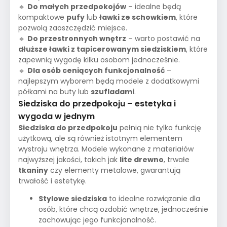
🔹
Do małych przedpokojów
– idealne będą
kompaktowe
pufy
lub
ławki ze schowkiem
, które
pozwolą zaoszczędzić miejsce.
🔹
Do przestronnych wnętrz
– warto postawić na
dłuższe ławki z tapicerowanym siedziskiem
, które
zapewnią wygodę kilku osobom jednocześnie.
🔹
Dla osób ceniących funkcjonalność
–
najlepszym wyborem będą modele z dodatkowymi
półkami na buty lub
szufladami
.
Siedziska do przedpokoju – estetyka i
wygoda w jednym
Siedziska do przedpokoju
pełnią nie tylko funkcję
użytkową, ale są również istotnym elementem
wystroju wnętrza. Modele wykonane z materiałów
najwyższej jakości, takich jak
lite drewno
, trwałe
tkaniny
czy elementy metalowe, gwarantują
trwałość i estetykę.
Stylowe siedziska
to idealne rozwiązanie dla
osób, które chcą ozdobić wnętrze, jednocześnie
zachowując jego funkcjonalność.