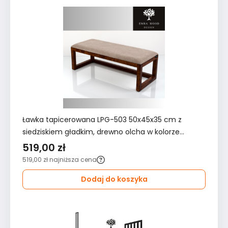
Ławka tapicerowana LPG-503 50x45x35 cm z
siedziskiem gładkim, drewno olcha w kolorze
orzechu do przedpokoju szara
519,00 zł
519,00 zł
najniższa cena
Dodaj do koszyka