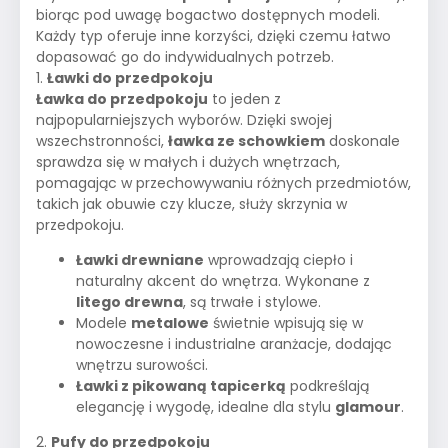
biorąc pod uwagę bogactwo dostępnych modeli.
Każdy typ oferuje inne korzyści, dzięki czemu łatwo
dopasować go do indywidualnych potrzeb.
1.
Ławki do przedpokoju
Ławka do przedpokoju
to jeden z
najpopularniejszych wyborów. Dzięki swojej
wszechstronności,
ławka ze schowkiem
doskonale
sprawdza się w małych i dużych wnętrzach,
pomagając w przechowywaniu różnych przedmiotów,
takich jak obuwie czy klucze, służy skrzynia w
przedpokoju.
Ławki drewniane
wprowadzają ciepło i
naturalny akcent do wnętrza. Wykonane z
litego drewna
, są trwałe i stylowe.
Modele
metalowe
świetnie wpisują się w
nowoczesne i industrialne aranżacje, dodając
wnętrzu surowości.
Ławki z pikowaną tapicerką
podkreślają
elegancję i wygodę, idealne dla stylu
glamour
.
2.
Pufy do przedpokoju