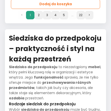
Dodaj do koszyka
<
1
2
3
4
5
...
22
>
Siedziska do przedpokoju
– praktyczność i styl na
każdą przestrzeń
Siedzisko do przedpokoju
to niezastąpiony
mebel
,
który pełni kluczową rolę w organizacji i estetyce
wnętrza. Jego
funkcjonalność
sprawia, że nie tylko
oferuje miejsce do
przechowywania różnych
przedmiotów
, takich jak buty czy akcesoria, ale
także staje się elementem dekoracyjnym, który
ozdabia
przestrzeń.
Rodzaje siedzisk do przedpokoju
Wybór
siedziska do przedpokoju
może być trudny,