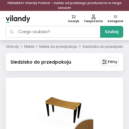
PREMIERA! Vilandy Poland - meble od polskiego producenta w mega
cenach!
Koszyk
Twoje Konto
Kategorie
Szukaj
>
>
>
Vilandy
Meble
Meble do przedpokoju
Siedzisko do przedpokoju
Siedzisko do przedpokoju
Filtry