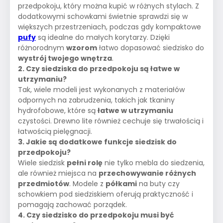
przedpokoju, który można kupić w różnych stylach. Z
dodatkowymi schowkami świetnie sprawdzi się w
większych przestrzeniach, podczas gdy kompaktowe
pufy
są idealne do małych korytarzy. Dzięki
różnorodnym
wzorom
łatwo dopasować siedzisko do
wystrój twojego wnętrza
.
2. Czy siedziska do przedpokoju są łatwe w
utrzymaniu?
Tak, wiele modeli jest wykonanych z materiałów
odpornych na zabrudzenia, takich jak tkaniny
hydrofobowe, które są
łatwe w utrzymaniu
czystości. Drewno lite również cechuje się trwałością i
łatwością pielęgnacji.
3. Jakie są dodatkowe funkcje siedzisk do
przedpokoju?
Wiele siedzisk
pełni rolę
nie tylko mebla do siedzenia,
ale również miejsca na
przechowywanie różnych
przedmiotów
. Modele z
półkami
na buty czy
schowkiem pod siedziskiem oferują praktyczność i
pomagają zachować porządek.
4. Czy siedzisko do przedpokoju musi być