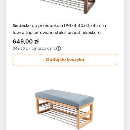
Siedzisko do przedpokoju LPG-4 40x45x45 cm
ławka tapicerowana stelaż orzech ekoskóra
cappucino
649,00 zł
649,00 zł
najniższa cena
Dodaj do koszyka