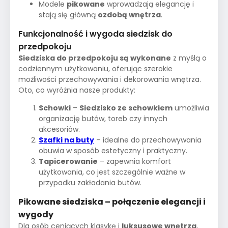
Modele
pikowane
wprowadzają elegancję i
stają się główną
ozdobą wnętrza
.
Funkcjonalność i wygoda siedzisk do
przedpokoju
Siedziska do przedpokoju są wykonane
z myślą o
codziennym użytkowaniu, oferując szerokie
możliwości przechowywania i dekorowania wnętrza.
Oto, co wyróżnia nasze produkty:
Schowki
–
Siedzisko ze schowkiem
umożliwia
organizację butów, toreb czy innych
akcesoriów.
Szafki na buty
– idealne do przechowywania
obuwia w sposób estetyczny i praktyczny.
Tapicerowanie
– zapewnia komfort
użytkowania, co jest szczególnie ważne w
przypadku zakładania butów.
Pikowane siedziska – połączenie elegancji i
wygody
Dla osób ceniących klasykę i
luksusowe wnętrza
,