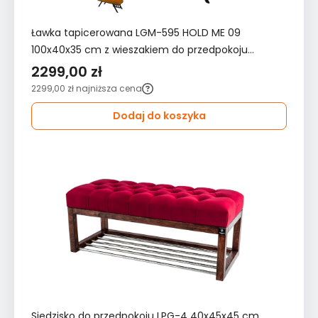
Ławka tapicerowana LGM-595 HOLD ME 09
100x40x35 cm z wieszakiem do przedpokoju
pomarańczowa
2299,00 zł
2299,00 zł
najniższa cena
Dodaj do koszyka
Siedzisko do przedpokoju LPG-4 40x45x45 cm