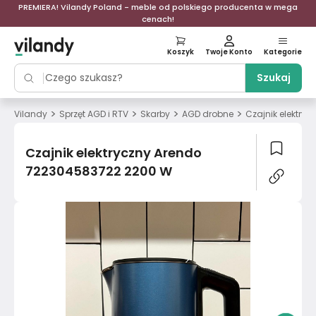
PREMIERA! Vilandy Poland - meble od polskiego producenta w mega
cenach!
Koszyk
Twoje Konto
Kategorie
Szukaj
>
>
>
>
Vilandy
Sprzęt AGD i RTV
Skarby
AGD drobne
Czajnik elektry
Czajnik elektryczny Arendo
722304583722 2200 W