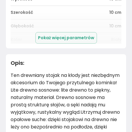
Szerokość
10
cm
Głębokość
10
cm
Pokaż więcej parametrów
Kolor
Biały
Pomieszczenie
Salon
Opis
:
Materiał
Unknown
Ten drewniany stojak na kłody jest niezbędnym
Marka
VidaXL
akcesorium do Twojego przytulnego kominka!
Lite drewno sosnowe: lite drewno to piękny,
Montaż
Złożony
naturalny materiał. Drewno sosnowe ma
prostą strukturę słojów, a sęki nadają mu
wyjątkowy, rustykalny wygląd.Utrzymuj drewno
opałowe suche: dzięki stojakowi na drewno nie
leży ono bezpośrednio na podłodze, dzięki