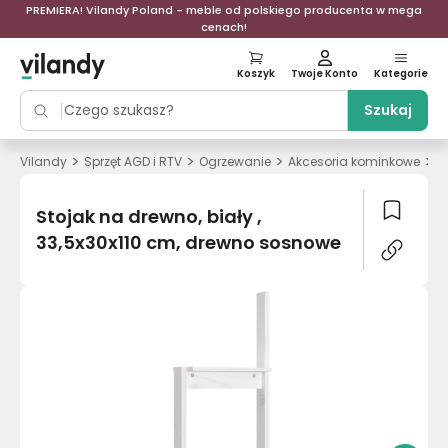
PREMIERA! Vilandy Poland - meble od polskiego producenta w mega
cenach!
Koszyk
Twoje Konto
Kategorie
Szukaj
>
>
>
>
Vilandy
Sprzęt AGD i RTV
Ogrzewanie
Akcesoria kominkowe
S
Stojak na drewno, biały ,
33,5x30x110 cm, drewno sosnowe