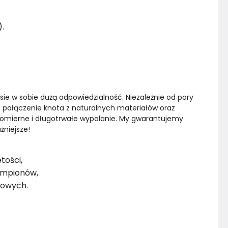
).
sie w sobie dużą odpowiedzialność. Niezależnie od pory 
 a połączenie knota z naturalnych materiałów oraz 
nomierne i długotrwałe wypalanie. My gwarantujemy 
żniejsze!
tości,
ampionów,
dowych.