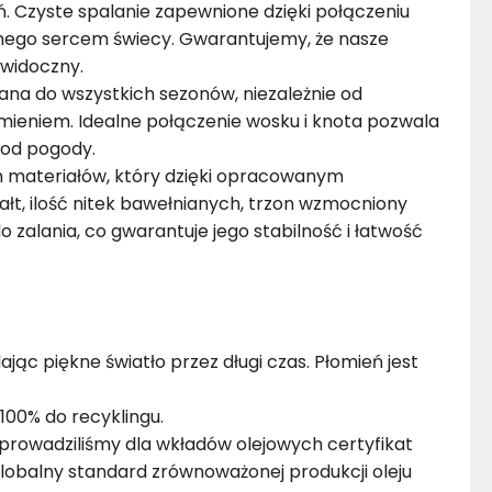
. Czyste spalanie zapewnione dzięki połączeniu
anego sercem świecy. Gwarantujemy, że nasze
 widoczny.​
a do wszystkich sezonów, niezależnie od
ieniem. Idealne połączenie wosku i knota pozwala
od pogody.​
 materiałów, który dzięki opracowanym
t, ilość nitek bawełnianych, trzon​ wzmocniony
zalania, co gwarantuje jego stabilność i łatwość
jąc piękne światło przez długi czas. Płomień jest
 100% do recyklingu.
wprowadziliśmy dla wkładów olejowych certyfikat
globalny standard zrównoważonej produkcji oleju