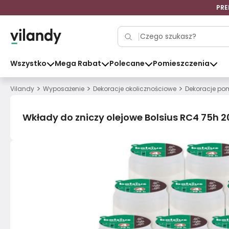
PRE
Wszystko
Mega Rabat
Polecane
Pomieszczenia
>
>
>
Vilandy
Wyposażenie
Dekoracje okolicznościowe
Dekoracje po
Wkłady do zniczy olejowe Bolsius RC4 75h 2