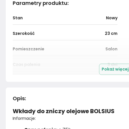
Parametry produktu
:
Stan
Nowy
Szerokość
23
cm
Pomieszczenie
Salon
Czas palenia
3
dni
Pokaż więce
Materiał
Unknown
Montaż
Złożony
Opis
:
Wkłady do zniczy olejowe BOLSIUS
Informacje: