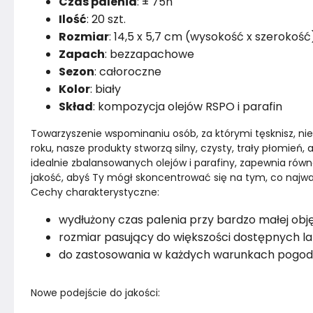
Czas palenia
: ± 75h
Ilość
: 20 szt.
Rozmiar
: 14,5 x 5,7 cm (wysokość x szerokość
Zapach
: bezzapachowe
Sezon
: całoroczne
Kolor
: biały
Skład
: kompozycja olejów RSPO i parafin
Towarzyszenie wspominaniu osób, za którymi tęsknisz, nie
roku, nasze produkty stworzą silny, czysty, trały płomień,
idealnie zbalansowanych olejów i parafiny, zapewnia rów
jakość, abyś Ty mógł skoncentrować się na tym, co najwa
Cechy charakterystyczne:
wydłużony czas palenia przy bardzo małej obję
rozmiar pasujący do większości dostępnych l
do zastosowania w każdych warunkach pogo
Nowe podejście do jakości: