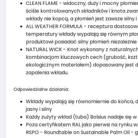
CLEAN FLAME - widoczny, duży i mocny płomień
ściśle kontrolowanych składników i knota zw
wkłady nie kopcą, a płomień jest zawsze silny i
ALL WEATHER FORMULA - receptura dostosowan
temperatury wkłady wypalają się równym płom
produktowi posiadać silny płomień niezależnie 
NATURAL WICK - Knot wykonany z naturalnych
kombinacjom kluczowych cech (grubość, kształ
ekologicznym materiałem) dopasowany jest do 
zapalenia wkładu. ​
Odpowiedzialne działania:
Wkłady wypalają się równomiernie do końca, da
jasny i silny​
Każdy zużyty wkład (tuba) Bolsius nadaje się w
Poza certyfikatem RAL jako pierwsi na rynku 
RSPO - Roundtable on Sustainable Palm Oil - 