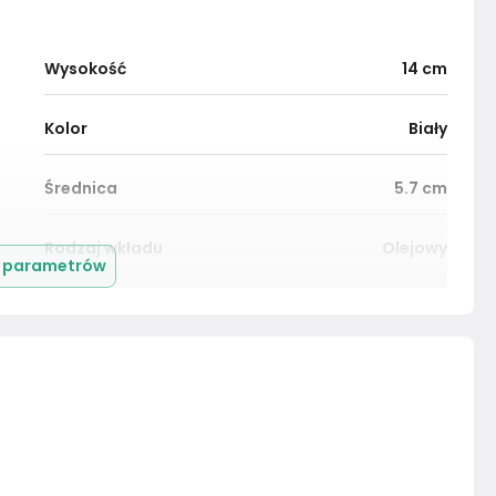
Wysokość
14
cm
Kolor
Biały
Średnica
5.7
cm
Rodzaj wkładu
Olejowy
j parametrów
Marka
Bolsius