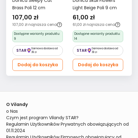
Donica Sleepy Cat
Donica Skull Flowers
Do
Brass Poli 12 cm
Light Beige Poli 9 cm
9
107,00 zł
61,00 zł
6
107,00 zł
najniższa cena
61,00 zł
najniższa cena
64
Dostępne warianty produktu:
Dostępne warianty produktu:
D
9
14
15
Darmowa dostawa od
Darmowa dostawa od
STAR
STAR
39 zł
39 zł
Dodaj do koszyka
Dodaj do koszyka
O Vilandy
o Nas
Czym jest program Vilandy STAR?
Regulamin Użytkowników Prywatnych obowiązujących od 
01.11.2024
Regulamin Użytkowników Firmowych obowiązujący od 