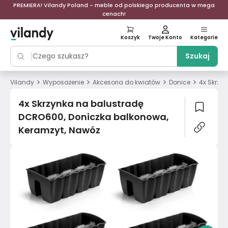
PREMIERA! Vilandy Poland - meble od polskiego producenta w mega
cenach!
Koszyk
Twoje Konto
Kategorie
Szukaj
>
>
>
>
Vilandy
Wyposażenie
Akcesoria do kwiatów
Donice
4x Skrzy
4x Skrzynka na balustradę
DCRO600, Doniczka balkonowa,
Keramzyt, Nawóz