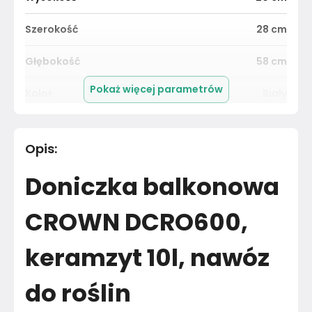
Szerokość
28
cm
Głębokość
58
cm
Pokaż więcej parametrów
Kolor
Biały
Pomieszczenie
Salon
Opis
:
Materiał
Unknown
Doniczka balkonowa
Kolor
Biele kremy
CROWN DCRO600,
Marka
Prosperplast
keramzyt 10l, nawóz
Montaż
Złożony
do roślin