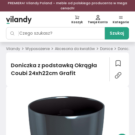
PREMIERA! Vilandy Poland - meble od polskiego producenta w mega
cenach!
Koszyk
Twoje Konto
Kategorie
Szukaj
>
>
>
>
Vilandy
Wyposażenie
Akcesoria do kwiatów
Donice
Doniczka
Doniczka z podstawką Okrągła
Coubi 24xh22cm Grafit