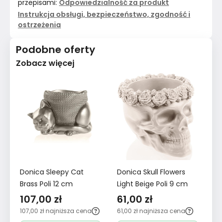
przepisami:
Odpowiedzialność za produkt
Instrukcja obsługi, bezpieczeństwo, zgodność i
ostrzeżenia
Podobne oferty
Zobacz więcej
Donica Sleepy Cat
Donica Skull Flowers
Do
Brass Poli 12 cm
Light Beige Poli 9 cm
9
107,00 zł
61,00 zł
6
107,00 zł
najniższa cena
61,00 zł
najniższa cena
64