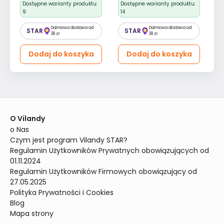
Dostępne warianty produktu:
Dostępne warianty produktu:
D
9
14
15
Darmowa dostawa od
Darmowa dostawa od
STAR
STAR
39 zł
39 zł
Dodaj do koszyka
Dodaj do koszyka
O Vilandy
o Nas
Czym jest program Vilandy STAR?
Regulamin Użytkowników Prywatnych obowiązujących od 
01.11.2024
Regulamin Użytkowników Firmowych obowiązujący od 
27.05.2025
Polityka Prywatności i Cookies
Blog
Mapa strony