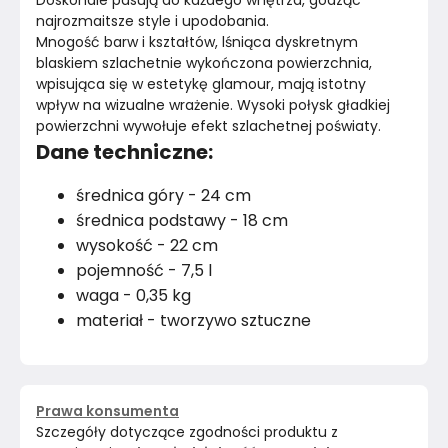
Doskonale pasują do każdego wnętrza, godząc 
najrozmaitsze style i upodobania.
Mnogość barw i kształtów, lśniąca dyskretnym 
blaskiem szlachetnie wykończona powierzchnia, 
wpisująca się w estetykę glamour, mają istotny 
wpływ na wizualne wrażenie. Wysoki połysk gładkiej 
powierzchni wywołuje efekt szlachetnej poświaty.
Dane techniczne:
średnica góry - 24 cm
średnica podstawy - 18 cm
wysokość - 22 cm
pojemność - 7,5 l
waga - 0,35 kg
materiał - tworzywo sztuczne
Prawa konsumenta
Szczegóły dotyczące zgodności produktu z