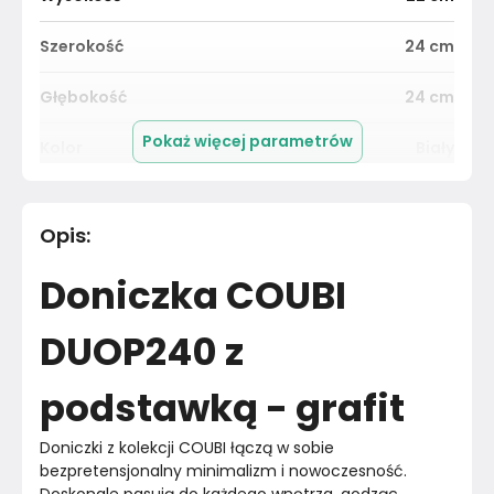
Szerokość
24
cm
Głębokość
24
cm
Pokaż więcej parametrów
Kolor
Biały
Pomieszczenie
Salon
Opis
:
Materiał
Unknown
Doniczka COUBI
Kolor
Biele kremy
DUOP240 z
Marka
Prosperplast
podstawką - grafit
Montaż
Złożony
Doniczki z kolekcji COUBI łączą w sobie 
bezpretensjonalny minimalizm i nowoczesność. 