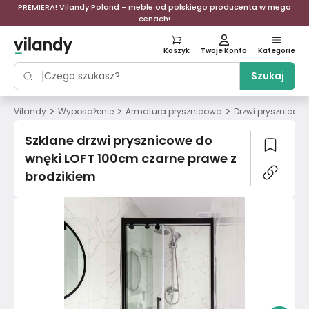
PREMIERA! Vilandy Poland - meble od polskiego producenta w mega
cenach!
Koszyk
Twoje Konto
Kategorie
Szukaj
>
>
>
Vilandy
Wyposażenie
Armatura prysznicowa
Drzwi prysznicow
Szklane drzwi prysznicowe do
wnęki LOFT 100cm czarne prawe z
brodzikiem