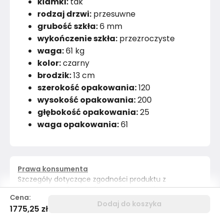
klamki:
tak
rodzaj drzwi:
przesuwne
grubość szkła:
6 mm
wykończenie szkła:
przezroczyste
waga:
61 kg
kolor:
czarny
brodzik:
13 cm
szerokość opakowania:
120
wysokość opakowania:
200
głębokość opakowania:
25
waga opakowania:
61
Prawa konsumenta
Szczegóły dotyczące zgodności produktu z
przepisami:
Odpowiedzialność za produkt
Cena:
Instrukcja obsługi, bezpieczeństwo, zgodność i
Dodaj do koszyka
1775,25 zł
ostrzeżenia