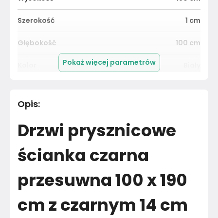
Szerokość
1
cm
Głębokość
100
cm
Pokaż więcej parametrów
Kolor
Biały
Pomieszczenie
Salon
Opis
:
Materiał
Unknown
Drzwi prysznicowe
Kolor
Biele kremy
ścianka czarna
Marka
Toule24
przesuwna 100 x 190
Montaż
Złożony
cm z czarnym 14 cm