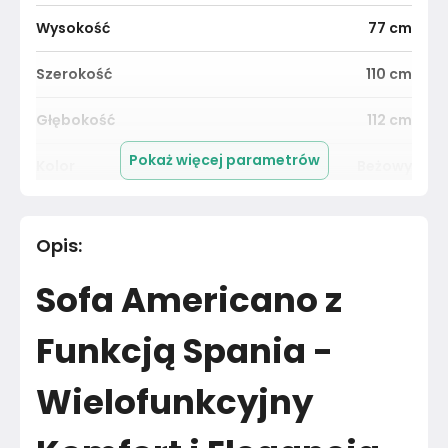
Wysokość
77
cm
Szerokość
110
cm
Głębokość
112
cm
Pokaż więcej parametrów
Kolor
Beżowy
Pomieszczenie
Pokój dziecka
Opis
:
Materiał
Tkanina
Sofa Americano z
Kolor
Beże
Funkcją Spania -
Marka
KOMFORTOWE MEBLE
Wielofunkcyjny
Montaż
Rozłożony