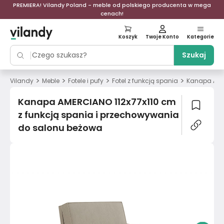
PREMIERA! Vilandy Poland - meble od polskiego producenta w mega
cenach!
Koszyk
Twoje Konto
Kategorie
Szukaj
>
>
>
>
Vilandy
Meble
Fotele i pufy
Fotel z funkcją spania
Kanapa AMER
Kanapa AMERCIANO 112x77x110 cm
z funkcją spania i przechowywania
do salonu beżowa