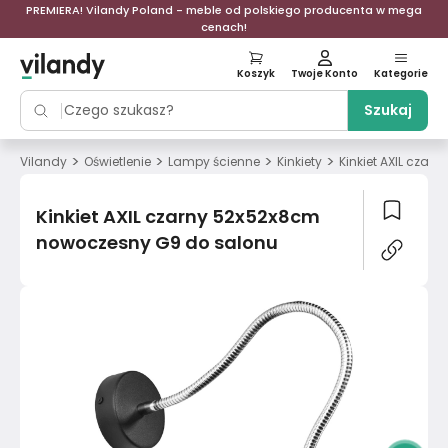
PREMIERA! Vilandy Poland - meble od polskiego producenta w mega
cenach!
Koszyk
Twoje Konto
Kategorie
Szukaj
>
>
>
>
Vilandy
Oświetlenie
Lampy ścienne
Kinkiety
Kinkiet AXIL cza
Kinkiet AXIL czarny 52x52x8cm
nowoczesny G9 do salonu