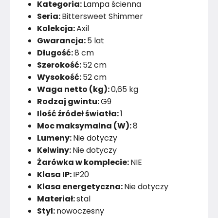
Kategoria:
Lampa ścienna
Seria:
Bittersweet Shimmer
Kolekcja:
Axil
Gwarancja:
5 lat
Długość:
8 cm
Szerokość:
52 cm
Wysokość:
52 cm
Waga netto (kg):
0,65 kg
Rodzaj gwintu:
G9
Ilość źródeł światła:
1
Moc maksymalna (W):
8
Lumeny:
Nie dotyczy
Kelwiny:
Nie dotyczy
Żarówka w komplecie:
NIE
Klasa IP:
IP20
Klasa energetyczna:
Nie dotyczy
Materiał:
stal
Styl:
nowoczesny