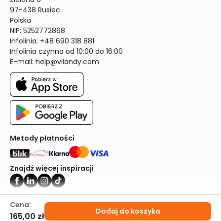
97-438 Rusiec

Polska

NIP: 5252772868

Infolinia: +48 690 318 881

Infolinia czynna od 10:00 do 16:00
E-mail: 
help@vilandy.com
Metody płatności
Znajdź więcej inspiracji
Vilandy ©2024
Cena:
Dodaj do koszyka
165,00 zł