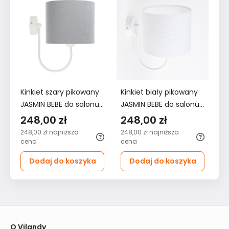
Kinkiet szary pikowany
Kinkiet biały pikowany
Ki
JASMIN BEBE do salonu
JASMIN BEBE do salonu
pi
sypialni pokoju dziecka
sypialni pokoju dziecka
do
248,00 zł
248,00 zł
2
po
248,00 zł
najniższa
248,00 zł
najniższa
24
cena
cena
ce
Dodaj do koszyka
Dodaj do koszyka
O Vilandy