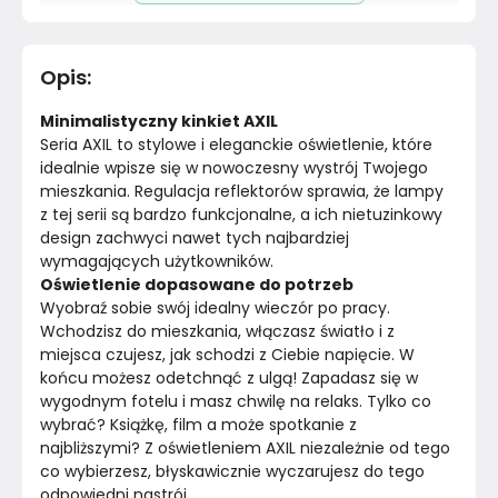
Pomieszczenie
Salon
Opis
:
Materiał
Unknown
Minimalistyczny kinkiet AXIL
Kolor
Biele kremy
Seria AXIL to stylowe i eleganckie oświetlenie, które 
idealnie wpisze się w nowoczesny wystrój Twojego 
mieszkania. Regulacja reflektorów sprawia, że lampy 
Marka
Sollux Lighting
z tej serii są bardzo funkcjonalne, a ich nietuzinkowy 
design zachwyci nawet tych najbardziej 
Montaż
Złożony
wymagających użytkowników. 
Oświetlenie dopasowane do potrzeb 
Wyobraź sobie swój idealny wieczór po pracy. 
Wchodzisz do mieszkania, włączasz światło i z 
miejsca czujesz, jak schodzi z Ciebie napięcie. W 
końcu możesz odetchnąć z ulgą! Zapadasz się w 
wygodnym fotelu i masz chwilę na relaks. Tylko co 
wybrać? Książkę, film a może spotkanie z 
najbliższymi? Z oświetleniem AXIL niezależnie od tego 
co wybierzesz, błyskawicznie wyczarujesz do tego 
odpowiedni nastrój.