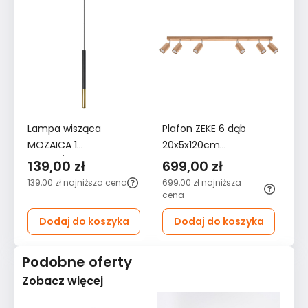
Lampa wisząca
Plafon ZEKE 6 dąb
Ki
MOZAICA 1
20x5x120cm
10
czarny/złoto
nowoczesna lampa
no
139,00 zł
699,00 zł
1
100x8x8cm
GU10 do salonu
do
139,00 zł
najniższa cena
699,00 zł
najniższa
119
nowoczesna G9 do
cena
salonu
Dodaj do koszyka
Dodaj do koszyka
Podobne oferty
Zobacz więcej