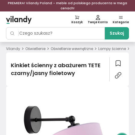
PREMIERA! Vilandy Poland - meble od polskiego producenta w mega
cenach!
Koszyk
Twoje Konto
Kategorie
Szukaj
>
>
>
>
Vilandy
Oświetlenie
Oświetlenie wewnętrzne
Lampy ścienne
Ki
Kinkiet ścienny z abażurem TETE
czarny/jasny fioletowy