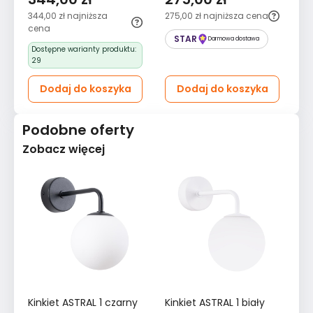
zieleń butelkowa
zielony
g
344,00 zł
najniższa
275,00 zł
najniższa cena
27
cena
STAR
Darmowa dostawa
Dostępne warianty produktu:
29
Dodaj do koszyka
Dodaj do koszyka
Podobne oferty
Zobacz więcej
Kinkiet ASTRAL 1 czarny
Kinkiet ASTRAL 1 biały
Ki