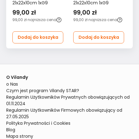
21x22x10cm 1xG9
21x22x10cm 1xG9
re
99,00 zł
99,00 zł
2
99,00 zł
najniższa cena
99,00 zł
najniższa cena
29
ce
Dodaj do koszyka
Dodaj do koszyka
O Vilandy
o Nas
Czym jest program Vilandy STAR?
Regulamin Użytkowników Prywatnych obowiązujących od 
01.11.2024
Regulamin Użytkowników Firmowych obowiązujący od 
27.05.2025
Polityka Prywatności i Cookies
Blog
Mapa strony