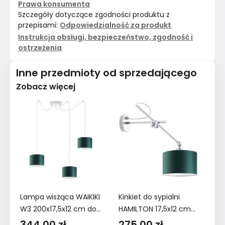
Prawa konsumenta
Szczegóły dotyczące zgodności produktu z
przepisami:
Odpowiedzialność za produkt
Instrukcja obsługi, bezpieczeństwo, zgodność i
ostrzeżenia
Inne przedmioty od sprzedającego
Zobacz więcej
Lampa wisząca WAIKIKI
Kinkiet do sypialni
Ki
W3 200x17,5x12 cm do
HAMILTON 17,5x12 cm
HA
salonu z regulacją
ruchomy z abażurem
r
344,00 zł
275,00 zł
2