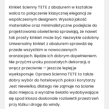
Materiał
Metal
Kinkiet ścienny TETE z abażurem w kształcie
Kolor
Róż i fiolet
walca to połączenie klasycznej elegancji ze
współczesnym designem. Wysoka jakość
Marka
LYSNE.PL
materiałów oraz minimalistyczne podejście do
projektowania oświetlenia sprawiają, że nawet
Montaż
Złożony
tak prosty kinkiet może być niezwykle ozdobny.
Uniwersalny kinkiet z abażurem sprawdzi się
Rok produkcji
2024
przede wszystkim w nowoczesnych
aranżacjach. Będzie ich dobrym dopełnieniem.
Nie przyćmi uroku pozostałych dekoracji, a
wręcz przeciwnie — jeszcze lepiej je
wyeksponuje. Oprawa ścienna TETE to także
dobry wybór do hotelowych pokoi i korytarzy.
Jest niewielka, dlatego nie zajmuje na ścianie
dużo miejsca, a wyraźne światło wydobywające
się spod klosza doskonale rozświetli przestrzeń
przy łóżku i drogę do windy.