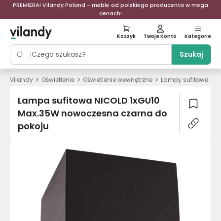
PREMIERA! Vilandy Poland - meble od polskiego producenta w mega
cenach!
Koszyk
Twoje Konto
Kategorie
Szukaj
>
>
>
>
Vilandy
Oświetlenie
Oświetlenie wewnętrzne
Lampy sufitowe
L
Lampa sufitowa NICOLD 1xGU10
Max.35W nowoczesna czarna do
pokoju