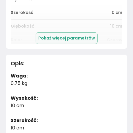
Szerokość
10
cm
Głębokość
10
cm
Pokaż więcej parametrów
Kolor
Czarny
Pomieszczenie
Salon
Opis
:
Materiał
Metal
Waga:
Kolor
Czernie
0,75 kg
Marka
Topeshop
Wysokość:
10 cm
Montaż
Złożony
Szerokość:
10 cm