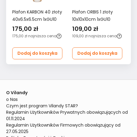
Plafon KARBON 40 złoty
Plafon ORBIS 1 złoty
La
40x6.5x6.5cm 1xGU10
10x10x10cm 1xGU10
wy
re
175,00 zł
109,00 zł
3
175,00 zł
najniższa cena
109,00 zł
najniższa cena
39
ce
Dodaj do koszyka
Dodaj do koszyka
O Vilandy
o Nas
Czym jest program Vilandy STAR?
Regulamin Użytkowników Prywatnych obowiązujących od 
01.11.2024
Regulamin Użytkowników Firmowych obowiązujący od 
27.05.2025