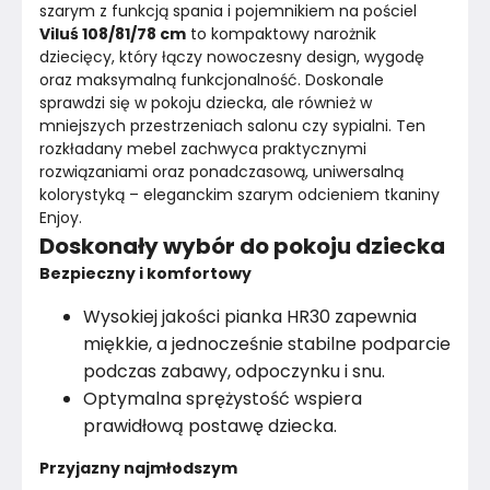
szarym z funkcją spania i pojemnikiem na pościel
Viluś 108/81/78 cm
 to kompaktowy narożnik 
Konstrukcja szkieletu
Płyta wiórowa i drewno
dziecięcy, który łączy nowoczesny design, wygodę 
oraz maksymalną funkcjonalność. Doskonale 
Rodzaj tkaniny
Welur
sprawdzi się w pokoju dziecka, ale również w 
mniejszych przestrzeniach salonu czy sypialni. Ten 
Styl
Klasyczny
rozkładany mebel zachwyca praktycznymi 
rozwiązaniami oraz ponadczasową, uniwersalną 
Wysokość nóżek
1
cm
kolorystyką – eleganckim szarym odcieniem tkaniny 
Enjoy.
Kolor
Szarości
Doskonały wybór do pokoju dziecka
Bezpieczny i komfortowy
Kolor nóżek
Czarny
Wysokiej jakości pianka HR30 zapewnia
Rodzaj tkaniny
Velvet
miękkie, a jednocześnie stabilne podparcie
podczas zabawy, odpoczynku i snu.
Pomieszczenie
Sypialnia
Optymalna sprężystość wspiera
prawidłową postawę dziecka.
Marka
Vilandy
Przyjazny najmłodszym
Montaż
Rozłożony