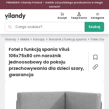
PREMIERA! Vilandy Poland - meble od polskiego producenta w mega
cenach!
Koszyk
Twoje Konto
Kategorie
Szukaj
>
>
>
>
Vilandy
Meble
Kanapy
Narożnik z funkcją spania
Fotel z fun
Fotel z funkcją spania Viluś
106x75x80 cm narożnik
jednoosobowy do pokoju
przechowywania dla dzieci szary,
gwarancja