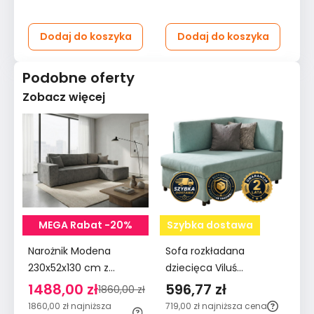
Dodaj do koszyka
Dodaj do koszyka
Podobne oferty
Zobacz więcej
MEGA Rabat -20%
Szybka dostawa
Narożnik Modena
Sofa rozkładana
230x52x130 cm z
dziecięca Viluś
funkcją spania i
106x75x80 cm narożnik
1488,00 zł
596,77 zł
1860,00 zł
pojemnikiem sztruks
jednoosobowy do
1860,00 zł
najniższa
719,00 zł
najniższa cena