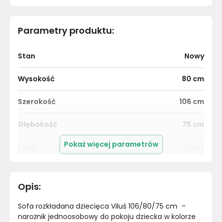
Parametry produktu
:
Stan
Nowy
Wysokość
80
cm
Szerokość
106
cm
Głębokość
75
cm
Pokaż więcej parametrów
Kolor
Szary
Funkcja rozkładania
Tak
Opis
:
Kolor tkaniny
Szary
Sofa rozkładana dziecięca Viluś 106/80/75 cm  – 
Powierzchnia spania
80x180 cm
narożnik jednoosobowy do pokoju dziecka w kolorze 