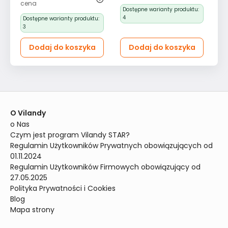
szary do salonu
pokoju z funkcją spania
cena
Dostępne warianty produktu:
i przechowywania dla
4
Dostępne warianty produktu:
dzieci miętowy
3
Dodaj do koszyka
Dodaj do koszyka
O Vilandy
o Nas
Czym jest program Vilandy STAR?
Regulamin Użytkowników Prywatnych obowiązujących od 
01.11.2024
Regulamin Użytkowników Firmowych obowiązujący od 
27.05.2025
Polityka Prywatności i Cookies
Blog
Mapa strony