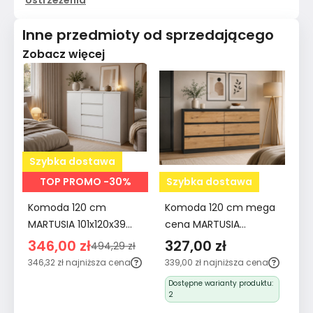
ostrzeżenia
Inne przedmioty od sprzedającego
Zobacz więcej
Szybka dostawa
S
TOP PROMO -30%
Szybka dostawa
Komoda 120 cm
Komoda 120 cm mega
Sz
MARTUSIA 101x120x39
cena MARTUSIA
sł
cm z 2 drzwiami i 4
78,5x120x40 cm z 6
1
346,00 zł
327,00 zł
2
494,29 zł
szufladami biała do
szufladami dąb artisan
sz
346,32 zł
najniższa cena
339,00 zł
najniższa cena
30
salonu i sypialni
antracyt do salonu i
ko
ce
Dostępne warianty produktu:
pojemna
sypialni
bi
2