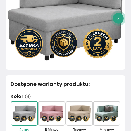
>
Dostępne warianty produktu
:
Kolor
(
4
)
Szary
Różowy
Beżowy
Miętowy