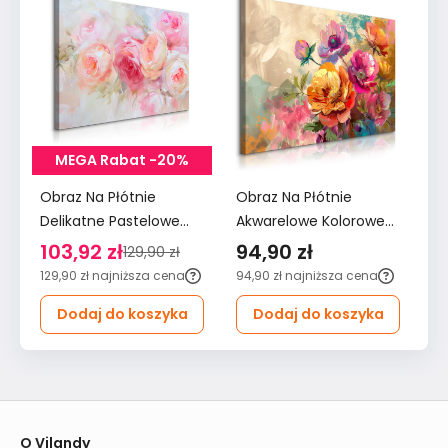
MEGA Rabat -20%
Obraz Na Płótnie
Obraz Na Płótnie
Ob
Delikatne Pastelowe
Akwarelowe Kolorowe
Ak
Różowe Kwiaty 120x80
Kwiaty 90x60 Natura
Kw
103,92 zł
94,90 zł
7
129,90 zł
Do Salonu
do Salonu
Sa
129,90 zł
najniższa cena
94,90 zł
najniższa cena
79
Dodaj do koszyka
Dodaj do koszyka
O Vilandy