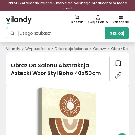
PREMIERA! Vilandy Poland - meble od polskiego producenta w mega
cenach!
Koszyk
Twoje Konto
Kategorie
Szukaj
>
>
>
>
Vilandy
Wyposażenie
Dekoracje ścienne
Obrazy
Obraz Do Sal
Obraz Do Salonu Abstrakcja
Aztecki Wzór Styl Boho 40x50cm