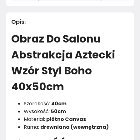
Długość cm
50
cm
Opis
:
Materiał
Nie dotyczy
Obraz Do Salonu
Materiał
Poliester
Abstrakcja Aztecki
Kolor
Żółty i pomarańczowy
Wzór Styl Boho
Marka
Muralo
40x50cm
Montaż
Złożony
Rok produkcji
2024
Szerokość:
40cm
Wysokość:
50cm
Materiał:
płótno Canvas
Rama:
drewniana (wewnętrzna)