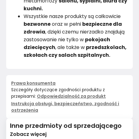
metamorfozy
salonu, sypialni, biura czy
kuchni.
Wszystkie nasze produkty są całkowicie
bezwonne
oraz w pełni
bezpieczne dla
zdrowia
, dzięki czemu nierzadko znajdują
zastosowanie nie tylko w
pokojach
dziecięcych
, ale także w
przedszkolach,
szkołach czy salach szpitalnych.
Prawa konsumenta
Szczegóły dotyczące zgodności produktu z
przepisami:
Odpowiedzialność za produkt
Instrukcja obsługi, bezpieczeństwo, zgodność i
ostrzeżenia
Inne przedmioty od sprzedającego
Zobacz więcej