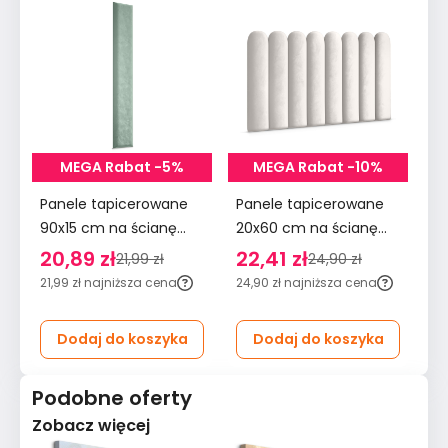
MEGA Rabat -5%
MEGA Rabat -10%
Panele tapicerowane
Panele tapicerowane
Pa
90x15 cm na ścianę
20x60 cm na ścianę
90
wezgłowie miętowy
płotek wezgłowie
śc
20,89 zł
22,41 zł
2
21,99 zł
24,90 zł
kremowy
m
21,99 zł
najniższa cena
24,90 zł
najniższa cena
29
Dodaj do koszyka
Dodaj do koszyka
Podobne oferty
Zobacz więcej