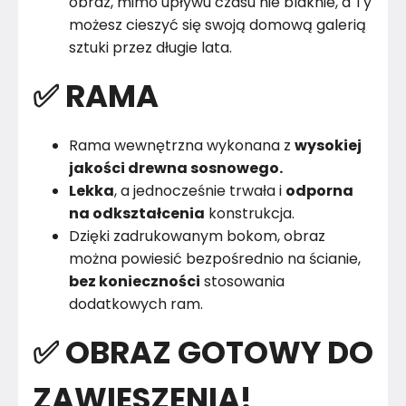
obraz, mimo upływu czasu nie blaknie, a Ty
możesz cieszyć się swoją domową galerią
sztuki przez długie lata.
✅ RAMA
Rama wewnętrzna wykonana z
wysokiej
jakości drewna sosnowego.
Lekka
, a jednocześnie trwała i
odporna
na odkształcenia
konstrukcja.
Dzięki zadrukowanym bokom, obraz
można powiesić bezpośrednio na ścianie,
bez konieczności
stosowania
dodatkowych ram.
✅ OBRAZ GOTOWY DO
ZAWIESZENIA!