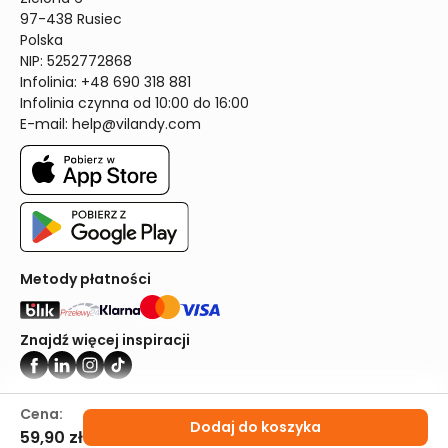
97-438 Rusiec

Polska

NIP: 5252772868

Infolinia: +48 690 318 881

Infolinia czynna od 10:00 do 16:00
E-mail: 
help@vilandy.com
Metody płatności
Znajdź więcej inspiracji
Vilandy ©2024
Cena:
Dodaj do koszyka
59,90 zł