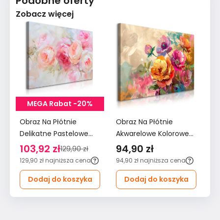
Podobne oferty
Zobacz więcej
MEGA Rabat -20%
Obraz Na Płótnie
Obraz Na Płótnie
Ob
Delikatne Pastelowe
Akwarelowe Kolorowe
Ak
Różowe Kwiaty 120x80
Kwiaty 90x60 Natura
Kw
103,92 zł
94,90 zł
7
129,90 zł
Do Salonu
do Salonu
Sa
129,90 zł
najniższa cena
94,90 zł
najniższa cena
79
Dodaj do koszyka
Dodaj do koszyka