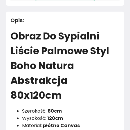
Długość cm
120
cm
Opis
:
Materiał
Nie dotyczy
Obraz Do Sypialni
Materiał
Poliester
Liście Palmowe Styl
Kolor
Zielenie
Boho Natura
Marka
Muralo
Abstrakcja
Montaż
Złożony
Rok produkcji
2024
80x120cm
Szerokość:
80cm
Wysokość:
120cm
Materiał:
płótno Canvas