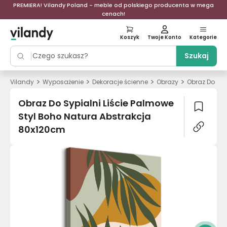
PREMIERA! Vilandy Poland - meble od polskiego producenta w mega
cenach!
Koszyk
Twoje Konto
Kategorie
Szukaj
>
>
>
>
Vilandy
Wyposażenie
Dekoracje ścienne
Obrazy
Obraz Do Syp
Obraz Do Sypialni Liście Palmowe
Styl Boho Natura Abstrakcja
80x120cm