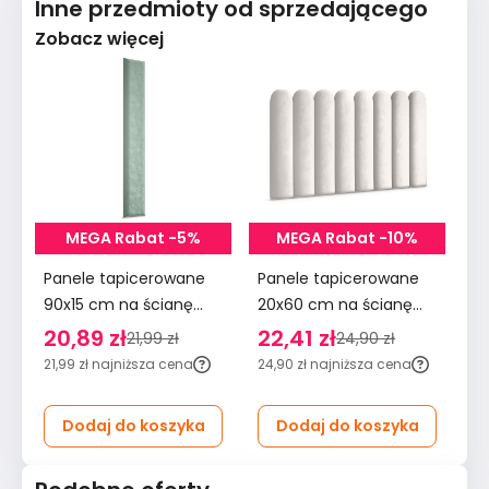
Inne przedmioty od sprzedającego
Zobacz więcej
MEGA Rabat -5%
MEGA Rabat -10%
Panele tapicerowane
Panele tapicerowane
Pa
90x15 cm na ścianę
20x60 cm na ścianę
90
wezgłowie miętowy
płotek wezgłowie
śc
20,89 zł
22,41 zł
2
21,99 zł
24,90 zł
kremowy
m
21,99 zł
najniższa cena
24,90 zł
najniższa cena
29
Dodaj do koszyka
Dodaj do koszyka