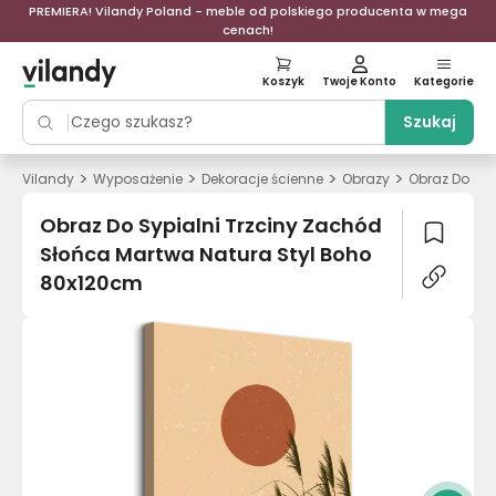
PREMIERA! Vilandy Poland - meble od polskiego producenta w mega
cenach!
Koszyk
Twoje Konto
Kategorie
Szukaj
>
>
>
>
Vilandy
Wyposażenie
Dekoracje ścienne
Obrazy
Obraz Do Syp
Obraz Do Sypialni Trzciny Zachód
Słońca Martwa Natura Styl Boho
80x120cm