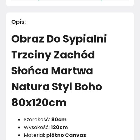
Długość cm
120
cm
Opis
:
Materiał
Nie dotyczy
Obraz Do Sypialni
Materiał
Poliester
Trzciny Zachód
Kolor
Żółty i pomarańczowy
Słońca Martwa
Marka
Muralo
Natura Styl Boho
Montaż
Złożony
Rok produkcji
2024
80x120cm
Szerokość:
80cm
Wysokość:
120cm
Materiał:
płótno Canvas