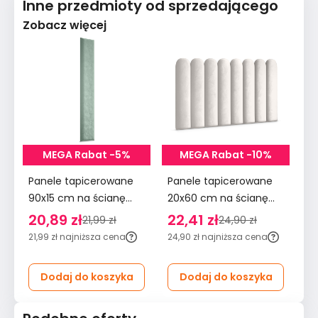
Inne przedmioty od sprzedającego
Zobacz więcej
MEGA Rabat -5%
MEGA Rabat -10%
Panele tapicerowane
Panele tapicerowane
Pa
90x15 cm na ścianę
20x60 cm na ścianę
90
wezgłowie miętowy
płotek wezgłowie
śc
20,89 zł
22,41 zł
2
21,99 zł
24,90 zł
kremowy
m
21,99 zł
najniższa cena
24,90 zł
najniższa cena
29
Dodaj do koszyka
Dodaj do koszyka