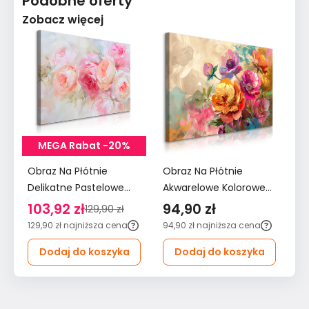
Podobne oferty
Zobacz więcej
MEGA Rabat -20%
Obraz Na Płótnie
Obraz Na Płótnie
Ob
Delikatne Pastelowe
Akwarelowe Kolorowe
Ak
Różowe Kwiaty 120x80
Kwiaty 90x60 Natura
Kw
103,92 zł
94,90 zł
7
129,90 zł
Do Salonu
do Salonu
Sa
129,90 zł
najniższa cena
94,90 zł
najniższa cena
79
Dodaj do koszyka
Dodaj do koszyka