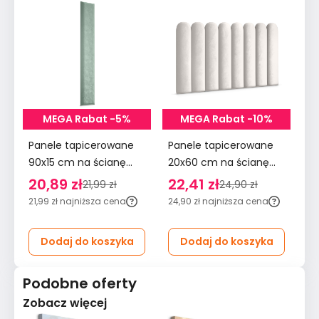
MEGA Rabat -5%
MEGA Rabat -10%
Panele tapicerowane
Panele tapicerowane
Pa
90x15 cm na ścianę
20x60 cm na ścianę
90
wezgłowie miętowy
płotek wezgłowie
śc
20,89 zł
22,41 zł
2
21,99 zł
24,90 zł
kremowy
m
21,99 zł
najniższa cena
24,90 zł
najniższa cena
29
Dodaj do koszyka
Dodaj do koszyka
Podobne oferty
Zobacz więcej