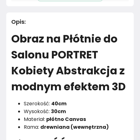
Długość cm
30
cm
Opis
:
Materiał
Poliester
Obraz na Płótnie do
Kolor
Szarości
Salonu PORTRET
Marka
Muralo
Kobiety Abstrakcja z
Montaż
Złożony
modnym efektem 3D
Rok produkcji
2024
Szerokość:
40cm
Wysokość:
30cm
Materiał:
płótno Canvas
Rama:
drewniana (wewnętrzna)