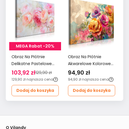
MEGA Rabat -20%
Obraz Na Płótnie
Obraz Na Płótnie
Ob
Delikatne Pastelowe
Akwarelowe Kolorowe
Ak
Różowe Kwiaty 120x80
Kwiaty 90x60 Natura
Kw
103,92 zł
94,90 zł
7
129,90 zł
Do Salonu
do Salonu
Sa
129,90 zł
najniższa cena
94,90 zł
najniższa cena
79
Dodaj do koszyka
Dodaj do koszyka
O Vilandy