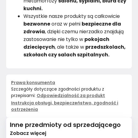
metamorfozy
salonu, sypialni, biura czy
kuchni.
Wszystkie nasze produkty są całkowicie
bezwonne
oraz w pełni
bezpieczne dla
zdrowia
, dzięki czemu nierzadko znajdują
zastosowanie nie tylko w
pokojach
dziecięcych
, ale także w
przedszkolach,
szkołach czy salach szpitalnych.
Prawa konsumenta
Szczegóły dotyczące zgodności produktu z
przepisami:
Odpowiedzialność za produkt
Instrukcja obsługi, bezpieczeństwo, zgodność i
ostrzeżenia
Inne przedmioty od sprzedającego
Zobacz więcej