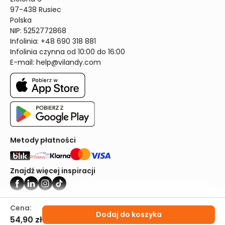
97-438 Rusiec

Polska

NIP: 5252772868

Infolinia: +48 690 318 881

Infolinia czynna od 10:00 do 16:00
E-mail: 
help@vilandy.com
Metody płatności
Znajdź więcej inspiracji
Vilandy ©2024
Cena:
Dodaj do koszyka
54,90 zł