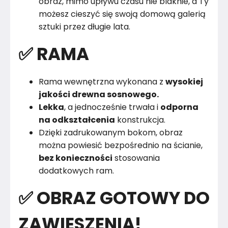
obraz, mimo upływu czasu nie blaknie, a Ty
możesz cieszyć się swoją domową galerią
sztuki przez długie lata.
✅ RAMA
Rama wewnętrzna wykonana z
wysokiej
jakości drewna sosnowego.
Lekka
, a jednocześnie trwała i
odporna
na odkształcenia
konstrukcja.
Dzięki zadrukowanym bokom, obraz
można powiesić bezpośrednio na ścianie,
bez konieczności
stosowania
dodatkowych ram.
✅ OBRAZ GOTOWY DO
ZAWIESZENIA!