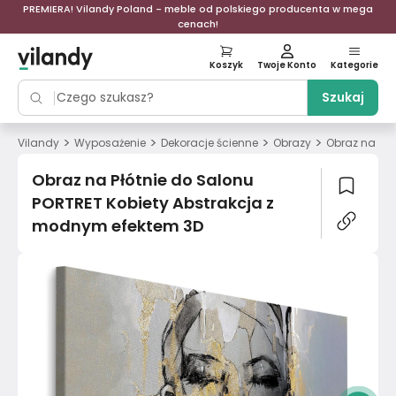
PREMIERA! Vilandy Poland - meble od polskiego producenta w mega
cenach!
Koszyk
Twoje Konto
Kategorie
Szukaj
>
>
>
>
Vilandy
Wyposażenie
Dekoracje ścienne
Obrazy
Obraz na Płó
Obraz na Płótnie do Salonu
PORTRET Kobiety Abstrakcja z
modnym efektem 3D