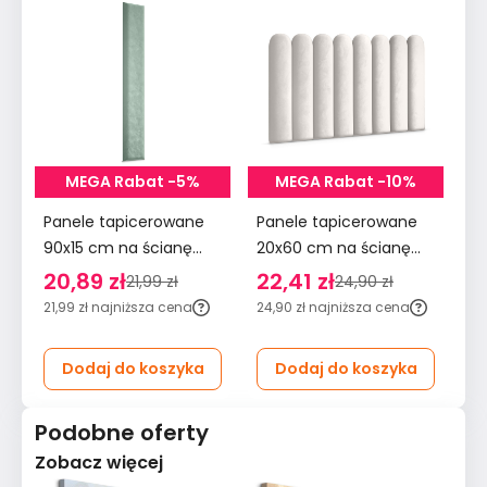
MEGA Rabat -5%
MEGA Rabat -10%
Panele tapicerowane
Panele tapicerowane
Pa
90x15 cm na ścianę
20x60 cm na ścianę
90
wezgłowie miętowy
płotek wezgłowie
śc
20,89 zł
22,41 zł
2
21,99 zł
24,90 zł
kremowy
m
21,99 zł
najniższa cena
24,90 zł
najniższa cena
29
Dodaj do koszyka
Dodaj do koszyka
Podobne oferty
Zobacz więcej