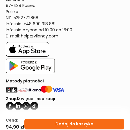
97-438 Rusiec

Polska

NIP: 5252772868

Infolinia: +48 690 318 881

Infolinia czynna od 10:00 do 16:00
E-mail: 
help@vilandy.com
Metody płatności
Znajdź więcej inspiracji
Vilandy ©2024
Cena:
Dodaj do koszyka
94,90 zł