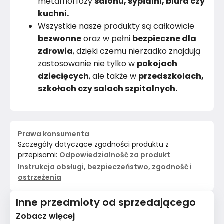
metamorfozy
salonu, sypialni, biura czy
kuchni.
Wszystkie nasze produkty są całkowicie
bezwonne
oraz w pełni
bezpieczne dla
zdrowia
, dzięki czemu nierzadko znajdują
zastosowanie nie tylko w
pokojach
dziecięcych
, ale także w
przedszkolach,
szkołach czy salach szpitalnych.
Prawa konsumenta
Szczegóły dotyczące zgodności produktu z
przepisami:
Odpowiedzialność za produkt
Instrukcja obsługi, bezpieczeństwo, zgodność i
ostrzeżenia
Inne przedmioty od sprzedającego
Zobacz więcej