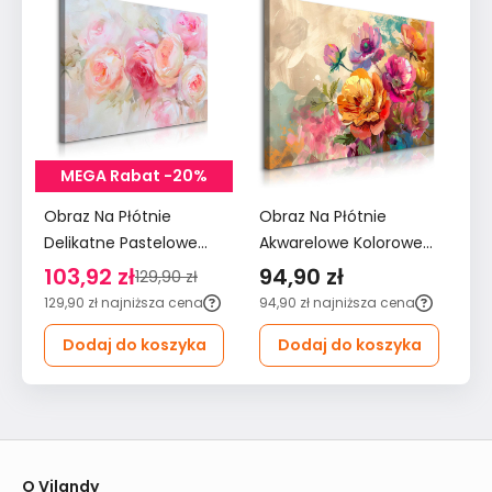
MEGA Rabat -20%
Obraz Na Płótnie
Obraz Na Płótnie
Ob
Delikatne Pastelowe
Akwarelowe Kolorowe
Ak
Różowe Kwiaty 120x80
Kwiaty 90x60 Natura
Kw
103,92 zł
94,90 zł
7
129,90 zł
Do Salonu
do Salonu
Sa
129,90 zł
najniższa cena
94,90 zł
najniższa cena
79
Dodaj do koszyka
Dodaj do koszyka
O Vilandy