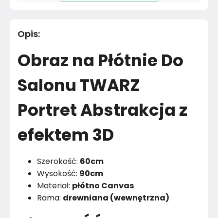
Długość cm
90
cm
Opis
:
Materiał
Poliester
Obraz na Płótnie Do
Kolor
Szarości
Salonu TWARZ
Marka
Muralo
Portret Abstrakcja z
Montaż
Złożony
efektem 3D
Rok produkcji
2024
Szerokość:
60cm
Wysokość:
90cm
Materiał:
płótno Canvas
Rama:
drewniana (wewnętrzna)