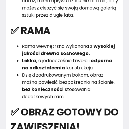
obraz, mimo upływu czasu nie blaknie, a Ty
możesz cieszyć się swoją domową galerią
sztuki przez długie lata.
✅ RAMA
Rama wewnętrzna wykonana z
wysokiej
jakości drewna sosnowego.
Lekka
, a jednocześnie trwała i
odporna
na odkształcenia
konstrukcja.
Dzięki zadrukowanym bokom, obraz
można powiesić bezpośrednio na ścianie,
bez konieczności
stosowania
dodatkowych ram.
✅ OBRAZ GOTOWY DO
ZAWIESZENIA!