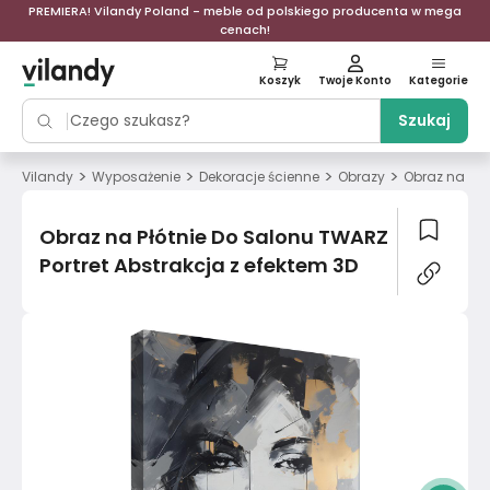
PREMIERA! Vilandy Poland - meble od polskiego producenta w mega
cenach!
Koszyk
Twoje Konto
Kategorie
Szukaj
>
>
>
>
Vilandy
Wyposażenie
Dekoracje ścienne
Obrazy
Obraz na Płó
Obraz na Płótnie Do Salonu TWARZ
Portret Abstrakcja z efektem 3D