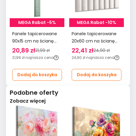
MEGA Rabat -5%
MEGA Rabat -10%
Panele tapicerowane
Panele tapicerowane
Pa
90x15 cm na ścianę
20x60 cm na ścianę
90
wezgłowie miętowy
płotek wezgłowie
śc
20,89 zł
22,41 zł
2
21,99 zł
24,90 zł
kremowy
m
21,99 zł
najniższa cena
24,90 zł
najniższa cena
29
Dodaj do koszyka
Dodaj do koszyka
Podobne oferty
Zobacz więcej