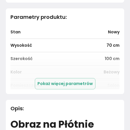
Parametry produktu
:
Stan
Nowy
Wysokość
70
cm
Szerokość
100
cm
Kolor
Beżowy
Pokaż więcej parametrów
Pomieszczenie
Salon
Długość cm
70
cm
Opis
:
Materiał
Poliester
Obraz na Płótnie
Kolor
Beże