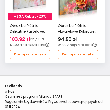
MEGA Rabat -20%
Obraz Na Płótnie
Obraz Na Płótnie
Ob
Delikatne Pastelowe
Akwarelowe Kolorowe
Ak
Różowe Kwiaty 120x80
Kwiaty 90x60 Natura
Kw
103,92 zł
94,90 zł
7
129,90 zł
Do Salonu
do Salonu
Sa
129,90 zł
najniższa cena
94,90 zł
najniższa cena
79
Dodaj do koszyka
Dodaj do koszyka
O Vilandy
o Nas
Czym jest program Vilandy STAR?
Regulamin Użytkowników Prywatnych obowiązujących od 
01.11.2024