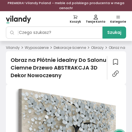
PREMIERA! Vilandy Poland - meble od polskiego producenta w mega
cenach!
Koszyk
Twoje Konto
Kategorie
Szukaj
>
>
>
>
Vilandy
Wyposażenie
Dekoracje ścienne
Obrazy
Obraz na Pł
Obraz na Płótnie idealny Do Salonu
Ciemne Drzewo ABSTRAKCJA 3D
Dekor Nowoczesny