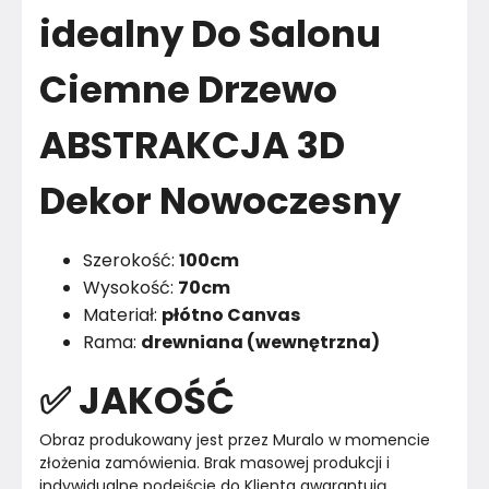
idealny Do Salonu
Marka
Muralo
Ciemne Drzewo
Montaż
Złożony
ABSTRAKCJA 3D
Rok produkcji
2024
Dekor Nowoczesny
Szerokość:
100cm
Wysokość:
70cm
Materiał:
płótno Canvas
Rama:
drewniana (wewnętrzna)
✅ JAKOŚĆ
Obraz produkowany jest przez Muralo w momencie 
złożenia zamówienia. Brak masowej produkcji i 
indywidualne podejście do Klienta gwarantują 