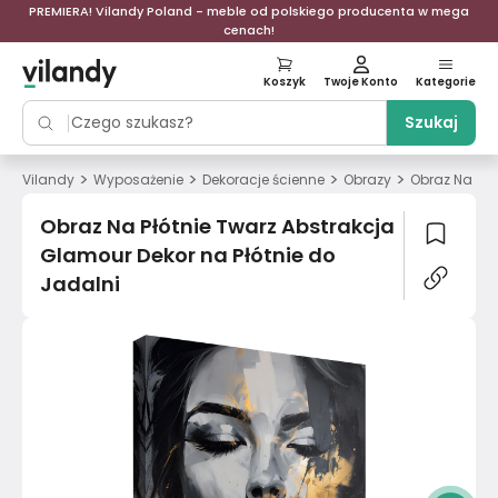
PREMIERA! Vilandy Poland - meble od polskiego producenta w mega
cenach!
Koszyk
Twoje Konto
Kategorie
Szukaj
>
>
>
>
Vilandy
Wyposażenie
Dekoracje ścienne
Obrazy
Obraz Na Płó
Obraz Na Płótnie Twarz Abstrakcja
Glamour Dekor na Płótnie do
Jadalni