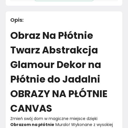
Długość cm
30
cm
Opis
:
Materiał
Poliester
Obraz Na Płótnie
Kolor
Szarości
Twarz Abstrakcja
Marka
Muralo
Glamour Dekor na
Montaż
Złożony
Płótnie do Jadalni
Rok produkcji
2024
OBRAZY NA PŁÓTNIE
CANVAS
Zmień swój dom w magiczne miejsce dzięki 
Obrazom na płótnie
 Muralo! Wykonane z wysokiej 