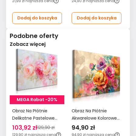
21,99 zł
najniższa cena
24,90 zł
najniższa cena
29
Dodaj do koszyka
Dodaj do koszyka
Podobne oferty
Zobacz więcej
MEGA Rabat -20%
Obraz Na Płótnie
Obraz Na Płótnie
Ob
Delikatne Pastelowe
Akwarelowe Kolorowe
Ak
Różowe Kwiaty 120x80
Kwiaty 90x60 Natura
Kw
103,92 zł
94,90 zł
7
129,90 zł
Do Salonu
do Salonu
Sa
129,90 zł
najniższa cena
94,90 zł
najniższa cena
79