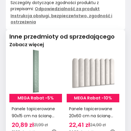
Szczegóły dotyczące zgodności produktu z
przepisami:
Odpowiedzialność za produkt
Instrukcja obsługi, bezpieczeństwo, zgodność i
ostrzeżenia
Inne przedmioty od sprzedającego
Zobacz więcej
MEGA Rabat -5%
MEGA Rabat -10%
Panele tapicerowane
Panele tapicerowane
Pa
90x15 cm na ścianę
20x60 cm na ścianę
90
wezgłowie miętowy
płotek wezgłowie
śc
20,89 zł
22,41 zł
2
21,99 zł
24,90 zł
kremowy
m