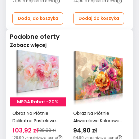
21,99 zł
najniższa cena
24,90 zł
najniższa cena
29
Dodaj do koszyka
Dodaj do koszyka
Podobne oferty
Zobacz więcej
MEGA Rabat -20%
Obraz Na Płótnie
Obraz Na Płótnie
Ob
Delikatne Pastelowe
Akwarelowe Kolorowe
Ak
Różowe Kwiaty 120x80
Kwiaty 90x60 Natura
Kw
103,92 zł
94,90 zł
7
129,90 zł
Do Salonu
do Salonu
Sa
129,90 zł
najniższa cena
94,90 zł
najniższa cena
79