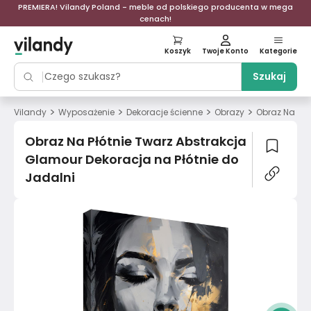
PREMIERA! Vilandy Poland - meble od polskiego producenta w mega
cenach!
Koszyk
Twoje Konto
Kategorie
Szukaj
>
>
>
>
Vilandy
Wyposażenie
Dekoracje ścienne
Obrazy
Obraz Na Płó
Obraz Na Płótnie Twarz Abstrakcja
Glamour Dekoracja na Płótnie do
Jadalni