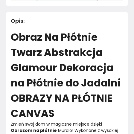
Długość cm
70
cm
Opis
:
Materiał
Poliester
Obraz Na Płótnie
Kolor
Szarości
Twarz Abstrakcja
Marka
Muralo
Glamour Dekoracja
Montaż
Złożony
na Płótnie do Jadalni
Rok produkcji
2024
OBRAZY NA PŁÓTNIE
CANVAS
Zmień swój dom w magiczne miejsce dzięki 
Obrazom na płótnie
 Muralo! Wykonane z wysokiej 