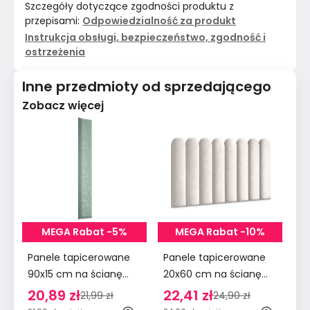
Szczegóły dotyczące zgodności produktu z
przepisami:
Odpowiedzialność za produkt
Instrukcja obsługi, bezpieczeństwo, zgodność i
ostrzeżenia
Inne przedmioty od sprzedającego
Zobacz więcej
MEGA Rabat -5%
MEGA Rabat -10%
Panele tapicerowane
Panele tapicerowane
Pa
90x15 cm na ścianę
20x60 cm na ścianę
90
wezgłowie miętowy
płotek wezgłowie
śc
20,89 zł
22,41 zł
2
21,99 zł
24,90 zł
kremowy
m