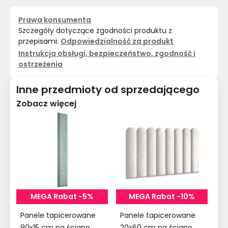
Prawa konsumenta
Szczegóły dotyczące zgodności produktu z
przepisami:
Odpowiedzialność za produkt
Instrukcja obsługi, bezpieczeństwo, zgodność i
ostrzeżenia
Inne przedmioty od sprzedającego
Zobacz więcej
MEGA Rabat -5%
MEGA Rabat -10%
Panele tapicerowane
Panele tapicerowane
Pa
90x15 cm na ścianę
20x60 cm na ścianę
90