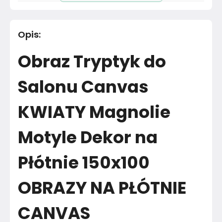
Długość cm
100
cm
Opis
:
Materiał
Poliester
Obraz Tryptyk do
Kolor
Róż i fiolet
Salonu Canvas
Marka
Muralo
KWIATY Magnolie
Montaż
Złożony
Motyle Dekor na
Rok produkcji
2024
Płótnie 150x100
OBRAZY NA PŁÓTNIE
CANVAS