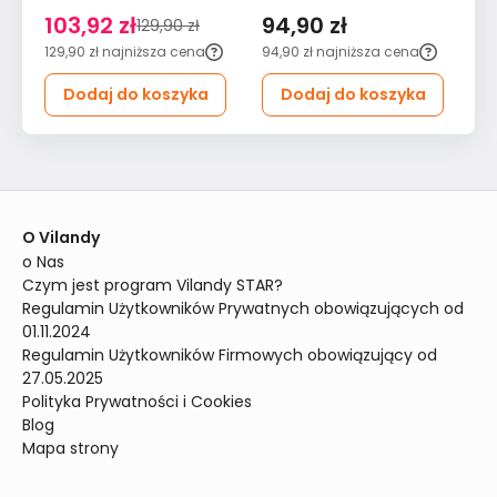
Różowe Kwiaty 120x80
Kwiaty 90x60 Natura
Kw
103,92 zł
94,90 zł
7
129,90 zł
Do Salonu
do Salonu
Sa
129,90 zł
najniższa cena
94,90 zł
najniższa cena
79
Dodaj do koszyka
Dodaj do koszyka
O Vilandy
o Nas
Czym jest program Vilandy STAR?
Regulamin Użytkowników Prywatnych obowiązujących od 
01.11.2024
Regulamin Użytkowników Firmowych obowiązujący od 
27.05.2025
Polityka Prywatności i Cookies
Blog
Mapa strony