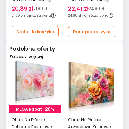
wezgłowie miętowy
płotek wezgłowie
śc
20,89 zł
22,41 zł
2
21,99 zł
24,90 zł
kremowy
m
21,99 zł
najniższa cena
24,90 zł
najniższa cena
29
Dodaj do koszyka
Dodaj do koszyka
Podobne oferty
Zobacz więcej
MEGA Rabat -20%
Obraz Na Płótnie
Obraz Na Płótnie
Ob
Delikatne Pastelowe
Akwarelowe Kolorowe
Ak