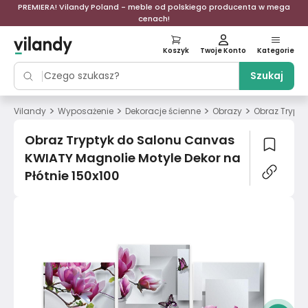
PREMIERA! Vilandy Poland - meble od polskiego producenta w mega
cenach!
Koszyk
Twoje Konto
Kategorie
Szukaj
>
>
>
>
Vilandy
Wyposażenie
Dekoracje ścienne
Obrazy
Obraz Trypty
Obraz Tryptyk do Salonu Canvas
KWIATY Magnolie Motyle Dekor na
Płótnie 150x100