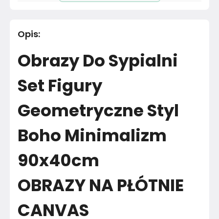
Długość cm
40
cm
Opis
:
Materiał
Nie dotyczy
Obrazy Do Sypialni
Materiał
Poliester
Set Figury
Kolor
Żółty i pomarańczowy
Geometryczne Styl
Marka
Muralo
Boho Minimalizm
Montaż
Rozłożony
Rok produkcji
2024
90x40cm
OBRAZY NA PŁÓTNIE
CANVAS