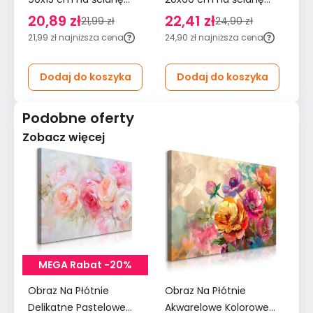
wezgłowie miętowy
płotek wezgłowie
śc
20,89 zł
22,41 zł
2
21,99 zł
24,90 zł
kremowy
m
21,99 zł
najniższa cena
24,90 zł
najniższa cena
29
Dodaj do koszyka
Dodaj do koszyka
Podobne oferty
Zobacz więcej
MEGA Rabat -20%
Obraz Na Płótnie
Obraz Na Płótnie
Ob
Delikatne Pastelowe
Akwarelowe Kolorowe
Ak