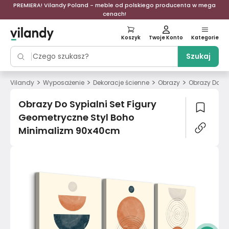
PREMIERA! Vilandy Poland - meble od polskiego producenta w mega
cenach!
Koszyk
Twoje Konto
Kategorie
Szukaj
>
>
>
>
Vilandy
Wyposażenie
Dekoracje ścienne
Obrazy
Obrazy Do Sy
Obrazy Do Sypialni Set Figury
Geometryczne Styl Boho
Minimalizm 90x40cm