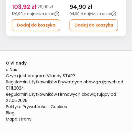
Różowe Kwiaty 120x80
Kwiaty 90x60 Natura
Kw
103,92 zł
94,90 zł
7
129,90 zł
Do Salonu
do Salonu
Sa
129,90 zł
najniższa cena
94,90 zł
najniższa cena
79
Dodaj do koszyka
Dodaj do koszyka
O Vilandy
o Nas
Czym jest program Vilandy STAR?
Regulamin Użytkowników Prywatnych obowiązujących od 
01.11.2024
Regulamin Użytkowników Firmowych obowiązujący od 
27.05.2025
Polityka Prywatności i Cookies
Blog
Mapa strony