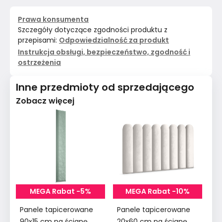
Prawa konsumenta
Szczegóły dotyczące zgodności produktu z
przepisami:
Odpowiedzialność za produkt
Instrukcja obsługi, bezpieczeństwo, zgodność i
ostrzeżenia
Inne przedmioty od sprzedającego
Zobacz więcej
MEGA Rabat -5%
MEGA Rabat -10%
Panele tapicerowane
Panele tapicerowane
Pa
90x15 cm na ścianę
20x60 cm na ścianę
90