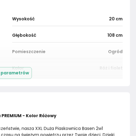
Wysokość
20
cm
Głębokość
108
cm
Pomieszczenie
Ogród
Kolor
Róż i fiolet
j parametrów
Montaż
Złożony
 PREMIUM - Kolor Różowy
zeństwie, nasza XXL Duża Piaskownica Basen 2w1 
czasu na świeżym powietrzu przez Twoje dzieci. Dzięki 