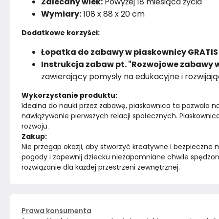
Zalecany wiek:
Powyżej 18 miesiąca życia
Wymiary:
108 x 88 x 20 cm
Dodatkowe korzyści:
Łopatka do zabawy w piaskownicy GRATIS
Instrukcja zabaw pt. "Rozwojowe zabawy w
zawierający pomysły na edukacyjne i rozwijaj
Wykorzystanie produktu:
Idealna do nauki przez zabawę, piaskownica ta pozwala na
nawiązywanie pierwszych relacji społecznych. Piaskownica 
rozwoju.
Zakup:
Nie przegap okazji, aby stworzyć kreatywne i bezpieczne m
pogody i zapewnij dziecku niezapomniane chwile spędzon
rozwiązanie dla każdej przestrzeni zewnętrznej.
Prawa konsumenta