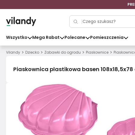
PRE
Wszystko
Mega Rabat
Polecane
Pomieszczenia
>
>
>
>
Vilandy
Dziecko
Zabawki do ogrodu
Piaskownice
Piaskownic
Piaskownica plastikowa basen 108x18,5x78