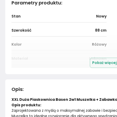
Parametry produktu
:
Stan
Nowy
Szerokość
88
cm
Kolor
Różowy
Materiał
Unknown
Pokaż więce
Marka
SandTropic
Opis
:
XXL Duża Piaskownica Basen 2w1 Muszelka + Zabawka
Opis produktu:
Zaprojektowana z myślą o maksymalnej zabawie i bezpiec
Muszelka to idealne rozwiązanie dla aktywnego spędzania 