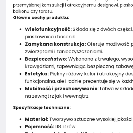
przemyślanej konstrukcji i atrakcyjnemu designowi, pias
balkonu czy tarasu.
Główne cechy produktu:
Wielofunkcyjność:
Składa się z dwóch części
piaskownica i basenik.
Zamykana konstrukcja:
Oferuje możliwość p
zwierzętami i zanieczyszczeniami.
Bezpieczeństwo:
Wykonana z trwałego, wysok
krawędziami, zapewniając bezpieczną zabawę
Estetyka:
Piękny różowy kolor i atrakcyjny des
funkcjonalna, ale i ładnie prezentuje się w każ
Mobilność i przechowywanie:
Łatwa w składa
na zewnątrz jak i wewnątrz.
Specyfikacje techniczne:
Materiał:
Tworzywo sztuczne wysokiej jakości
Pojemność:
118 litrów