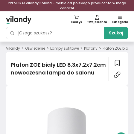
PREMIERA! Vilandy Poland - meble od polskiego producenta w mega
cenach!
Koszyk
Twoje Konto
Kategorie
Szukaj
>
>
>
>
Vilandy
Oświetlenie
Lampy sufitowe
Plafony
Plafon ZOE biały
Plafon ZOE biały LED 8.3x7.2x7.2cm
nowoczesna lampa do salonu