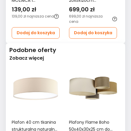
MOZAICA 1
20x5x120cm
10
czarny/złoto
nowoczesna lampa
no
139,00 zł
699,00 zł
1
100x8x8cm
GU10 do salonu
do
139,00 zł
najniższa cena
699,00 zł
najniższa
119
nowoczesna G9 do
cena
salonu
Dodaj do koszyka
Dodaj do koszyka
Podobne oferty
Zobacz więcej
Plafon 40 cm tkanina
Plafony Flame Boho
Pl
strukturalna naturalna
50x40x30x25 cm do
5