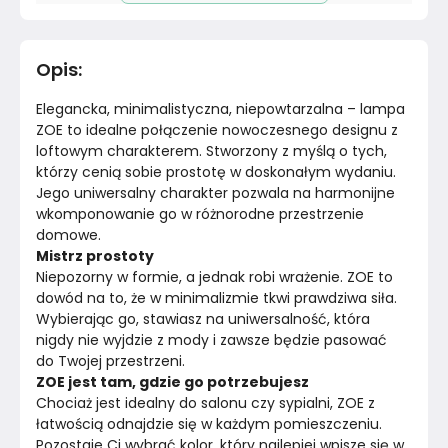
Pomieszczenie
Salon
Opis
:
Rodzaj gwintu
LED
Elegancka, minimalistyczna, niepowtarzalna – lampa 
Moc maksymalna
9
ZOE to idealne połączenie nowoczesnego designu z 
loftowym charakterem. Stworzony z myślą o tych, 
którzy cenią sobie prostotę w doskonałym wydaniu. 
Ilość źródeł światła
4
Jego uniwersalny charakter pozwala na harmonijne 
wkomponowanie go w różnorodne przestrzenie 
Materiał
Unknown
domowe.
Mistrz prostoty
Kolor
Biele kremy
Niepozorny w formie, a jednak robi wrażenie. ZOE to 
dowód na to, że w minimalizmie tkwi prawdziwa siła. 
Marka
Sollux Lighting
Wybierając go, stawiasz na uniwersalność, która 
nigdy nie wyjdzie z mody i zawsze będzie pasować 
Montaż
Nieznany
do Twojej przestrzeni.
ZOE jest tam, gdzie go potrzebujesz
Chociaż jest idealny do salonu czy sypialni, ZOE z 
łatwością odnajdzie się w każdym pomieszczeniu. 
Pozostaje Ci wybrać kolor, który najlepiej wpisze się w 