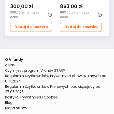
lampa sufitowa do
sypialni salonu brązowy
sa
300,00 zł
863,00 zł
8
sypialni beżowa
beżowy
gr
300,00 zł
najniższa
863,00 zł
najniższa
86
cena
cena
ce
Dodaj do koszyka
Dodaj do koszyka
O Vilandy
o Nas
Czym jest program Vilandy STAR?
Regulamin Użytkowników Prywatnych obowiązujących od 
01.11.2024
Regulamin Użytkowników Firmowych obowiązujący od 
27.05.2025
Polityka Prywatności i Cookies
Blog
Mapa strony