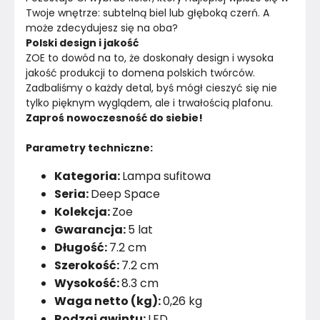
Twoje wnętrze: subtelną biel lub głęboką czerń. A 
może zdecydujesz się na oba?
Polski design i jakość
ZOE to dowód na to, że doskonały design i wysoka 
jakość produkcji to domena polskich twórców. 
Zadbaliśmy o każdy detal, byś mógł cieszyć się nie 
tylko pięknym wyglądem, ale i trwałością plafonu. 
Zaproś nowoczesność do siebie!
Parametry techniczne:
Kategoria:
Lampa sufitowa
Seria:
Deep Space
Kolekcja:
Zoe
Gwarancja:
5 lat
Długość:
7.2 cm
Szerokość:
7.2 cm
Wysokość:
8.3 cm
Waga netto (kg):
0,26 kg
Rodzaj gwintu:
LED