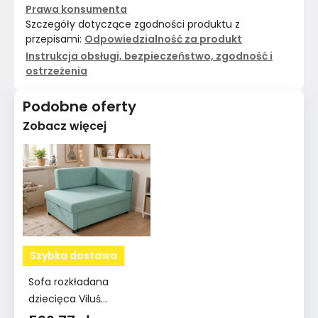
Prawa konsumenta
Szczegóły dotyczące zgodności produktu z
przepisami:
Odpowiedzialność za produkt
Instrukcja obsługi, bezpieczeństwo, zgodność i
ostrzeżenia
Podobne oferty
Zobacz więcej
Szybka dostawa
Sofa rozkładana
dziecięca Viluś
106x75x80 cm narożnik