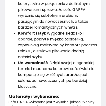
kolorystyka w połączeniu z delikatnymi
Kolor
Róż i fiolet
pikowaniami sprawia, że sofa GAPPA
wyróżnia się subtelnym urokiem,
Rodzaj tkaniny
Velvet
pasującym do nowoczesnych, a także
bardziej romantycznych wnętrz.
Kolor nóżek
Czarny
Komfort i styl
: Wygodne siedzisko i
oparcie, pokryte miękką tapicerką,
Marka
Domo Home
zapewniają maksymalny komfort podczas
relaksu, a stylowe pikowania dodają
Montaż
Nieznany
całości szyku.
Uniwersalność
: Dzięki swojej eleganckiej
formie i modnemu kolorowi, sofa świetnie
komponuje się w różnych aranżacjach
salonu, od nowoczesnych po bardziej
klasyczne.
Materiały i wykonanie:
Sofa GAPPA wykonana jest z wysokiej jakości tkaniny 