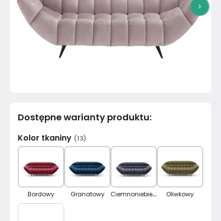
>
Dostępne warianty produktu
:
Kolor tkaniny
(
13
)
C
iemnoniebieski
Bordowy
Granatowy
Oliwkowy