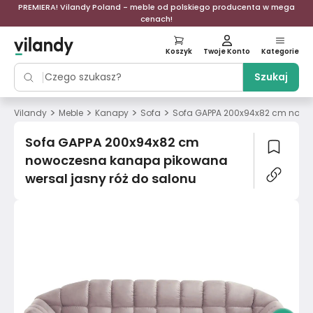
PREMIERA! Vilandy Poland - meble od polskiego producenta w mega
cenach!
Koszyk
Twoje Konto
Kategorie
Szukaj
>
>
>
>
Vilandy
Meble
Kanapy
Sofa
Sofa GAPPA 200x94x82 cm nowoc
Sofa GAPPA 200x94x82 cm
nowoczesna kanapa pikowana
wersal jasny róż do salonu