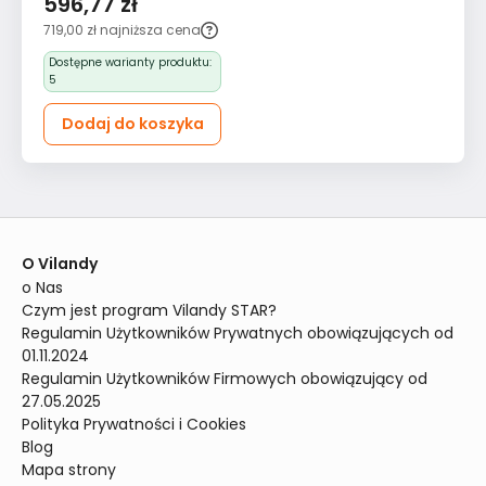
596,77 zł
jednoosobowy do
719,00 zł
najniższa cena
pokoju z funkcją spania
Dostępne warianty produktu:
i przechowywania dla
5
dzieci miętowy
Dodaj do koszyka
O Vilandy
o Nas
Czym jest program Vilandy STAR?
Regulamin Użytkowników Prywatnych obowiązujących od 
01.11.2024
Regulamin Użytkowników Firmowych obowiązujący od 
27.05.2025
Polityka Prywatności i Cookies
Blog
Mapa strony