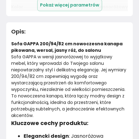
Pokaż więcej parametrów
Kolor
Jasnoróżowy
Pomieszczenie
Salon
Opis
:
Kolor tkaniny
Jasnoróżowy
Sofa GAPPA 200/94/82 cm nowoczesna kanapa 
Kolekcja tkaniny
Riviera
pikowana, wersal, jasny róż, do salonu
Sofa GAPPA w wersji jasnoróżowej to wyjątkowy 
mebel, który wprowadzi do Twojego salonu 
Rodzaj tkaniny
Velvet
niepowtarzalny styl i delikatną elegancję. Jej wymiary 
200/94/82 cm zapewniają wygodę oraz 
Wielkość
Dwuosobowa
wystarczającą przestrzeń do komfortowego 
wypoczynku, niezależnie od wielkości pomieszczenia. 
Styl
Nowoczesny
To nowoczesna kanapa, która łączy modny design z 
funkcjonalnością, idealna do przestrzeni, które 
Wysokość nóżek
15
cm
potrzebują subtelnych, a jednocześnie efektownych 
akcentów.
Pojemnik na pościel
Nie
Kluczowe cechy produktu:
Tapicerowany tył
Tak
Elegancki design
: Jasnoróżowa