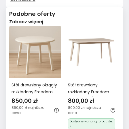
Podobne oferty
Zobacz więcej
Stół drewniany okrągły
Stół drewniany
St
rozkładany Freedom
rozkładany Freedom
SO
Kaszmir 100/130 cm
Kaszmir 140/180 cm
c
850,00 zł
800,00 zł
5
kl
850,00 zł
najniższa
800,00 zł
najniższa
51
ja
cena
cena
ce
Dostępne warianty produktu:
2