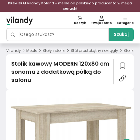
PREMIERA! Vilandy Poland - meble od polskiego producenta w mega
cenach!
Koszyk
Twoje Konto
Kategorie
Szukaj
>
>
>
>
Vilandy
Meble
Stoły i stoliki
Stół prostokątny i okrągły
Stolik 
Stolik kawowy MODERN 120x80 cm
sonoma z dodatkową półką do
salonu