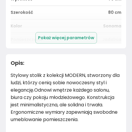
Szerokość
80
cm
Kolor
Sonoma
Pokaż więcej parametrów
Pomieszczenie
Jadalnia
Długość cm
120
cm
Opis
:
Materiał
Płyta laminowana
Stylowy stolik z kolekcji MODERN, stworzony dla
Kolor
Brązy
ludzi, którzy cenią sobie nowoczesny styl i
elegancję.Odnowi wnętrze każdego salonu,
Marka
FRAMIRE
biura czy pokoju młodzieżowego. Konstrukcja
jest minimalistyczna, ale solidna i trwała.
Montaż
Rozłożony
Ergonomiczne wymiary zapewniają swobodne
umeblowanie pomieszczenia.
Rok produkcji
2024