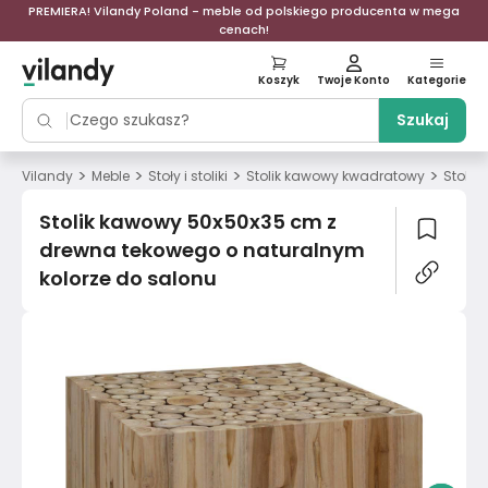
PREMIERA! Vilandy Poland - meble od polskiego producenta w mega
cenach!
Koszyk
Twoje Konto
Kategorie
Szukaj
>
>
>
>
Vilandy
Meble
Stoły i stoliki
Stolik kawowy kwadratowy
Stolik
Stolik kawowy 50x50x35 cm z
drewna tekowego o naturalnym
kolorze do salonu