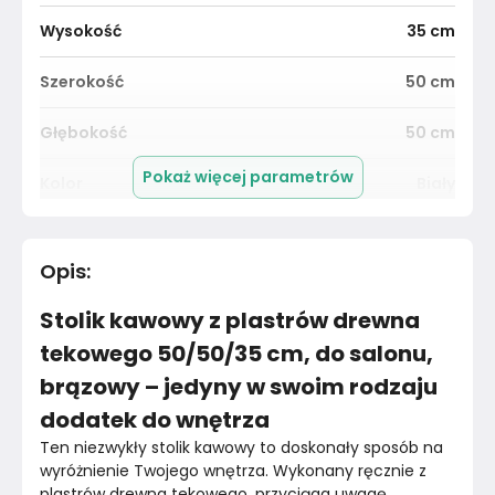
Wysokość
35
cm
Szerokość
50
cm
Głębokość
50
cm
Pokaż więcej parametrów
Kolor
Biały
Pomieszczenie
Salon
Opis
:
Kolor blatu
Naturalny
Stolik kawowy z plastrów drewna
Materiał
Unknown
tekowego 50/50/35 cm, do salonu,
brązowy – jedyny w swoim rodzaju
Kolor nóżek
Bez nóżek
dodatek do wnętrza
Marka
VidaXL
Ten niezwykły stolik kawowy to doskonały sposób na 
wyróżnienie Twojego wnętrza. Wykonany ręcznie z 
Montaż
Złożony
plastrów drewna tekowego, przyciąga uwagę 