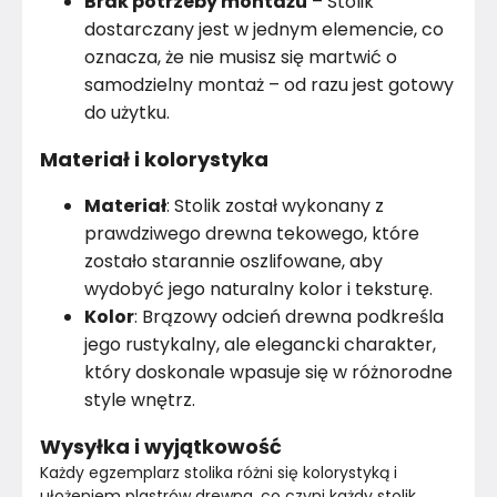
Brak potrzeby montażu
– Stolik
dostarczany jest w jednym elemencie, co
oznacza, że nie musisz się martwić o
samodzielny montaż – od razu jest gotowy
do użytku.
Materiał i kolorystyka
Materiał
: Stolik został wykonany z
prawdziwego drewna tekowego, które
zostało starannie oszlifowane, aby
wydobyć jego naturalny kolor i teksturę.
Kolor
: Brązowy odcień drewna podkreśla
jego rustykalny, ale elegancki charakter,
który doskonale wpasuje się w różnorodne
style wnętrz.
Wysyłka i wyjątkowość
Każdy egzemplarz stolika różni się kolorystyką i 
ułożeniem plastrów drewna, co czyni każdy stolik 