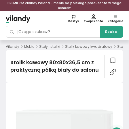
PREMIERA! Vilandy Poland - meble od polskiego producenta w mega
cenach!
Koszyk
Twoje Konto
Kategorie
Szukaj
>
>
>
>
Vilandy
Meble
Stoły i stoliki
Stolik kawowy kwadratowy
Stolik
Stolik kawowy 80x80x36,5 cm z
praktyczną półką biały do salonu