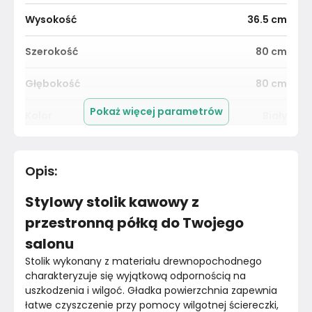
Wysokość
36.5
cm
Szerokość
80
cm
Głębokość
80
cm
Pokaż więcej parametrów
Kolor
Biały
Pomieszczenie
Salon
Opis
:
Kolor blatu
Biały
Stylowy stolik kawowy z
Materiał
Unknown
przestronną półką do Twojego
salonu
Kolor nóżek
Szary
Stolik wykonany z materiału drewnopochodnego 
Marka
charakteryzuje się wyjątkową odpornością na 
VidaXL
uszkodzenia i wilgoć. Gładka powierzchnia zapewnia 
łatwe czyszczenie przy pomocy wilgotnej ściereczki, 
Montaż
Złożony