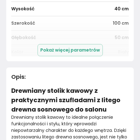
Wysokość
40
cm
Szerokość
100
cm
Głębokość
50
cm
Pokaż więcej parametrów
Kolor
Biały
Pomieszczenie
Salon
Opis
:
Kolor blatu
Miodowy
Drewniany stolik kawowy z
Materiał
Unknown
praktycznymi szufladami z litego
drewna sosnowego do salonu
Kolor nóżek
Brązowy
Drewniany stolik kawowy to idealne połączenie 
Marka
funkcjonalności i stylu, który wprowadzi 
VidaXL
niepowtarzalny charakter do każdego wnętrza. Dzięki 
zastosowaniu litego drewna sosnowego, jest nie tylko 
Montaż
Złożony