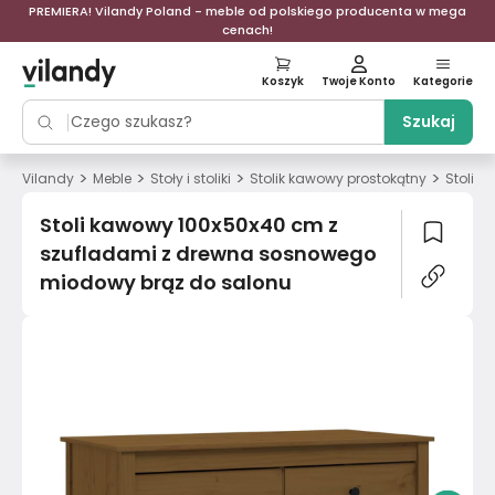
PREMIERA! Vilandy Poland - meble od polskiego producenta w mega
cenach!
Koszyk
Twoje Konto
Kategorie
Szukaj
>
>
>
>
Vilandy
Meble
Stoły i stoliki
Stolik kawowy prostokątny
Stoli 
Stoli kawowy 100x50x40 cm z
szufladami z drewna sosnowego
miodowy brąz do salonu