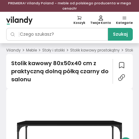
PREMIERA! Vilandy Poland - meble od polskiego producenta w mega
cenach!
Koszyk
Twoje Konto
Kategorie
Szukaj
>
>
>
>
Vilandy
Meble
Stoły i stoliki
Stolik kawowy prostokątny
Stolik
Stolik kawowy 80x50x40 cm z
praktyczną dolną półką czarny do
salonu