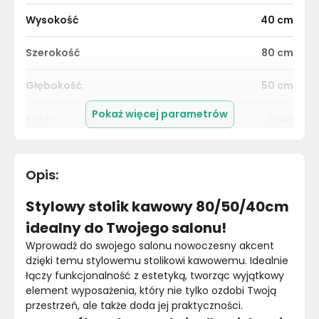
Wysokość
40
cm
Szerokość
80
cm
Głębokość
50
cm
Pokaż więcej parametrów
Kolor
Biały
Pomieszczenie
Salon
Opis
:
Kolor blatu
Czarny
Stylowy stolik kawowy 80/50/40cm
Materiał
Unknown
idealny do Twojego salonu!
Wprowadź do swojego salonu nowoczesny akcent 
Kolor nóżek
Szary
dzięki temu stylowemu stolikowi kawowemu. Idealnie 
łączy funkcjonalność z estetyką, tworząc wyjątkowy 
Marka
VidaXL
element wyposażenia, który nie tylko ozdobi Twoją 
przestrzeń, ale także doda jej praktyczności.
Montaż
Złożony