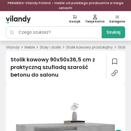
PREMIERA! Vilandy Poland - meble od polskiego producenta w mega
cenach!
Koszyk
Twoje Konto
Kategorie
Szukaj
>
>
>
>
Vilandy
Meble
Stoły i stoliki
Stolik kawowy prostokątny
Stolik
Stolik kawowy 90x50x36,5 cm z
praktyczną szufladą szarość
betonu do salonu