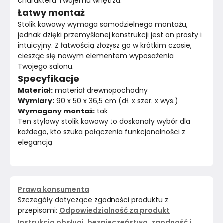
charakteru Twojemu wnętrzu.
Łatwy montaż
Stolik kawowy wymaga samodzielnego montażu, 
jednak dzięki przemyślanej konstrukcji jest on prosty i 
intuicyjny. Z łatwością złożysz go w krótkim czasie, 
ciesząc się nowym elementem wyposażenia 
Twojego salonu.
Specyfikacje
Materiał:
 materiał drewnopochodny
Wymiary:
 90 x 50 x 36,5 cm (dł. x szer. x wys.)
Wymagany montaż:
 tak
Ten stylowy stolik kawowy to doskonały wybór dla 
każdego, kto szuka połączenia funkcjonalności z 
elegancją
Prawa konsumenta
Szczegóły dotyczące zgodności produktu z
przepisami:
Odpowiedzialność za produkt
Instrukcja obsługi, bezpieczeństwo, zgodność i