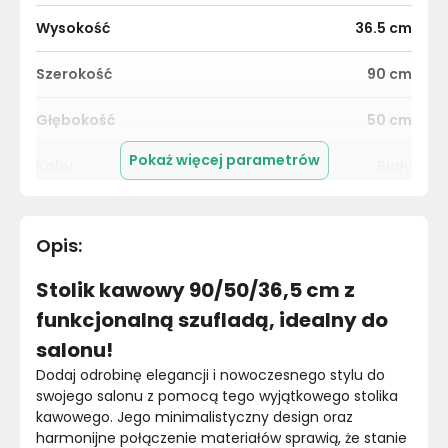
Wysokość
36.5
cm
Szerokość
90
cm
Głębokość
50
cm
Pokaż więcej parametrów
Kolor
Biały
Pomieszczenie
Salon
Opis
:
Kolor blatu
Szary
Stolik kawowy 90/50/36,5 cm z
Materiał
Unknown
funkcjonalną szufladą, idealny do
salonu!
Kolor nóżek
Szary
Dodaj odrobinę elegancji i nowoczesnego stylu do 
Marka
swojego salonu z pomocą tego wyjątkowego stolika 
VidaXL
kawowego. Jego minimalistyczny design oraz 
harmonijne połączenie materiałów sprawią, że stanie 
Montaż
Złożony