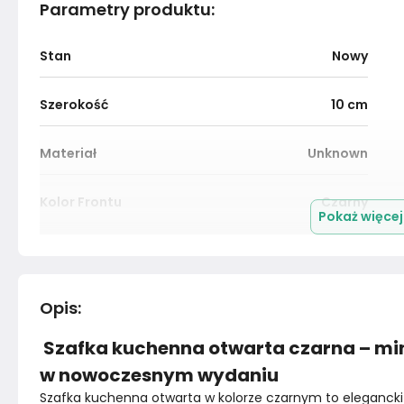
Parametry produktu
:
Stan
Nowy
Szerokość
10
cm
Materiał
Unknown
Kolor Frontu
Czarny
Pokaż więce
Kolor blatu
Nie dotyczy
Montaż
Nieznany
Opis
:
Szafka kuchenna otwarta czarna – min
w nowoczesnym wydaniu
Szafka kuchenna otwarta w kolorze czarnym to elegancki