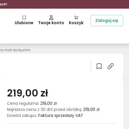
ach!
Zaloguj się
Ulubione
Twoje konto
Koszyk
ny mat do kuchni
219,00 zł
Cena regularna
:
219,00 zł
Najniższa cena z 30 dni przed obniżką
:
219,00 zł
Dowód zakupu
:
Faktura sprzedaży VAT