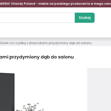
MIERA! Vilandy Poland - meble od polskiego producenta w mega cen
Szukaj
x50x44 cm z półką z drzwiczkami przydymiony dąb do salonu
zkami przydymiony dąb do salonu