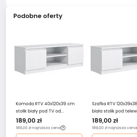
Podobne oferty
Komoda RTV 40x120x39 cm
Szafka RTV 120x39x3
stolik biały pod TV od
biała stolik pod telew
producenta do salonu
salonu
189,00 zł
189,00 zł
189,00 zł
najniższa cena
189,00 zł
najniższa cena