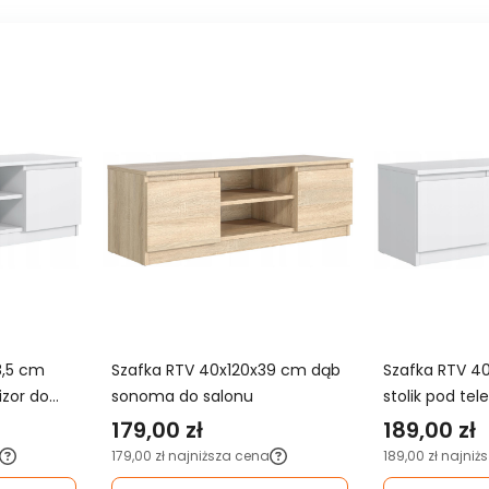
8,5 cm
Szafka RTV 40x120x39 cm dąb
Szafka RTV 4
izor do
sonoma do salonu
stolik pod te
pod TV do sa
179,00 zł
189,00 zł
179,00 zł
najniższa cena
189,00 zł
najniż