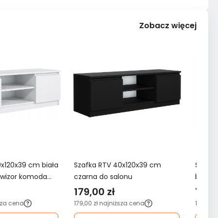
Zobacz więcej
0x120x39 cm biała
Szafka RTV 40x120x39 cm
Szafk
lewizor komoda
czarna do salonu
biała 
lonu
179,00 zł
189,
sza cena
179,00 zł
najniższa cena
189,00 z