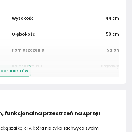
Wysokość
44
cm
Głębokość
50
cm
Pomieszczenie
Salon
Kolor Korpusu
Brązowy
j parametrów
Materiał
Unknown
Marka
VidaXL
, funkcjonalna przestrzeń na sprzęt
cką szafką RTV, która nie tylko zachwyca swoim 