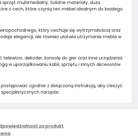
sprzęt multimedialny. Solidne materiały, duża 
które z cech, które czynią ten mebel idealnym do każdego 
rewnopochodnego, który cechuje się wytrzymałością oraz 
dodaje elegancji, ale również ułatwia utrzymanie mebla w 
 telewizor, dekoder, konsolę do gier oraz inne urządzenia. 
gą w uporządkowaniu kabli, sprzętu i innych akcesoriów 
zy postępować zgodnie z dołączoną instrukcją, aby cieszyć 
specjalistycznych narzędzi.
dpowiedzialność za produkt
żenia