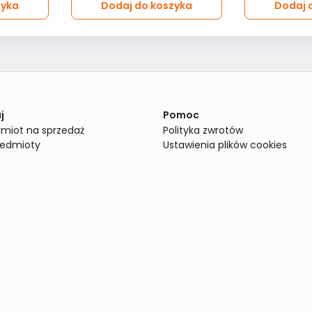
zyka
Dodaj do koszyka
Dodaj 
j
Pomoc
miot na sprzedaż
Polityka zwrotów
zedmioty
Ustawienia plików cookies