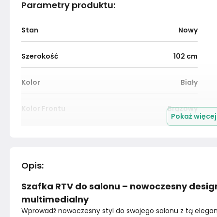
Parametry produktu
:
Stan
Nowy
Szerokość
102
cm
Kolor
Biały
Kolor Frontu
Brązowy
Pokaż więce
Kolor blatu
Przydymiony dąb
Kolor nóżek
Bez nóżek
Opis
:
Szafka RTV do salonu – nowoczesny design
Montaż
Złożony
multimedialny
Wprowadź nowoczesny styl do swojego salonu z tą elegan