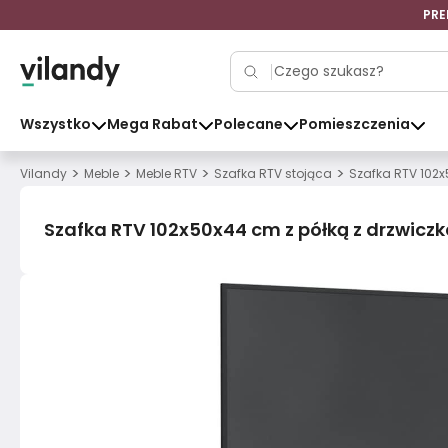
PRE
Wszystko
Mega Rabat
Polecane
Pomieszczenia
>
>
>
>
Vilandy
Meble
Meble RTV
Szafka RTV stojąca
Szafka RTV 102
Szafka RTV 102x50x44 cm z półką z drzwic