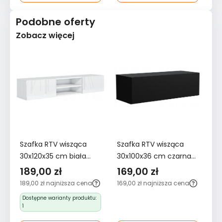
Podobne oferty
Zobacz więcej
Szafka RTV wisząca
Szafka RTV wisząca
Sz
30x120x35 cm biała
30x100x36 cm czarna
30
połysk do salonu
do salonu
fr
189,00 zł
169,00 zł
1
sa
189,00 zł
najniższa cena
169,00 zł
najniższa cena
18
Dostępne warianty produktu:
1