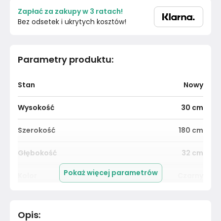
Zapłać za zakupy w 3 ratach!
Bez odsetek i ukrytych kosztów!
Parametry produktu
:
Stan
Nowy
Wysokość
30
cm
Szerokość
180
cm
Głębokość
32
cm
Pokaż więcej parametrów
Kolor
Czarny
Pomieszczenie
Salon
Opis
: