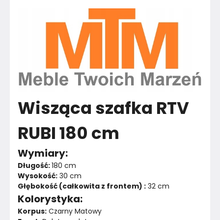
Materiał
Unknown
Kolor
Czernie
Marka
MTM
Montaż
Rozłożony
Wisząca szafka RTV
RUBI 180 cm
Wymiary:
Długość: 
180 cm
Wysokość:
 30 cm
Głębokość (całkowita z frontem) :
 32 cm
Kolorystyka:
Korpus:
 Czarny Matowy