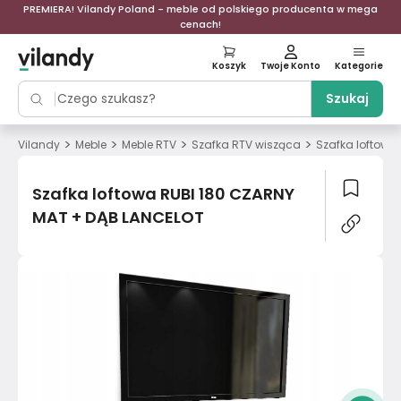
PREMIERA! Vilandy Poland - meble od polskiego producenta w mega
cenach!
Koszyk
Twoje Konto
Kategorie
Szukaj
>
>
>
>
Vilandy
Meble
Meble RTV
Szafka RTV wisząca
Szafka loftowa
Szafka loftowa RUBI 180 CZARNY
MAT + DĄB LANCELOT