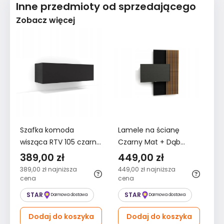
Inne przedmioty od sprzedającego
Zobacz więcej
Szafka komoda
Lamele na ścianę
Sz
wisząca RTV 105 czarny
Czarny Mat + Dąb
la
wysoki połysk
Lancelot
30
389,00 zł
449,00 zł
3
389,00 zł
najniższa
449,00 zł
najniższa
33
cena
cena
STAR
STAR
Darmowa dostawa
Darmowa dostawa
Dodaj do koszyka
Dodaj do koszyka