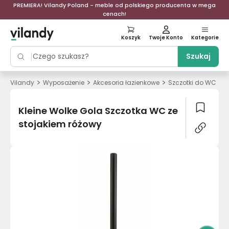
PREMIERA! Vilandy Poland - meble od polskiego producenta w mega
cenach!
Koszyk
Twoje Konto
Kategorie
Szukaj
>
>
>
>
Vilandy
Wyposażenie
Akcesoria łazienkowe
Szczotki do WC
K
Kleine Wolke Gola Szczotka WC ze
stojakiem różowy