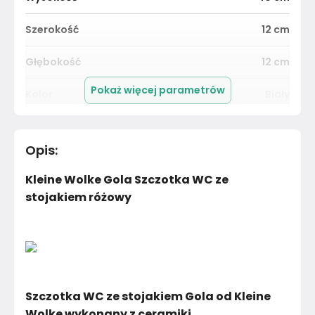
Szerokość
12
cm
Głębokość
12
cm
Pokaż więcej parametrów
Kolor
Biały
Pomieszczenie
Salon
Opis
:
Materiał
Unknown
Kleine Wolke Gola Szczotka WC ze
Kolor
Biele kremy
stojakiem różowy
Marka
Kleine Wolke
Montaż
Złożony
Szczotka WC ze stojakiem Gola od Kleine
Wolke wykonany z ceramiki.