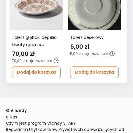
Talerz głęboki cepelia
Talerz deserowy
Ta
kwiaty ręcznie
5,00 zł
4
malowane
70,00 zł
5,00 zł
najniższa cena
48
70,00 zł
najniższa cena
Dodaj do koszyka
Dodaj do koszyka
O Vilandy
o Nas
Czym jest program Vilandy STAR?
Regulamin Użytkowników Prywatnych obowiązujących od 