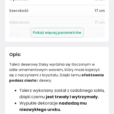
Szerokość
17
cm
Głębokość
17
cm
Pokaż więcej parametrów
Kolor
Biały
Pomieszczenie
Salon
Opis
:
Materiał
Unknown
Talerz deserowy Daisy wyróżnia się tłoczonym w 
Marka
Altom Design
szkle ornamentowym wzorem, który może kojarzyć 
się z naczyniami z kryształu. Dzięki temu
 efektownie 
podasz ciasta
 i desery.
Montaż
Złożony
Talerz wykonany został z ozdobnego szkła,
dzięki czemu
jest trwały i wytrzymały.
Wypukłe dekoracje
nadadzą mu
niezwykłego uroku.