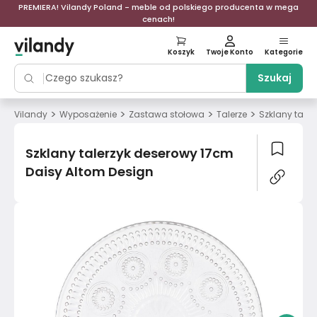
PREMIERA! Vilandy Poland - meble od polskiego producenta w mega
cenach!
Koszyk
Twoje Konto
Kategorie
Szukaj
>
>
>
>
Vilandy
Wyposażenie
Zastawa stołowa
Talerze
Szklany tale
Szklany talerzyk deserowy 17cm
Daisy Altom Design