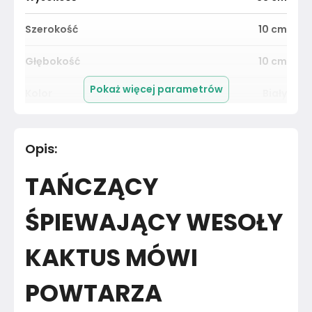
Szerokość
10
cm
Głębokość
10
cm
Pokaż więcej parametrów
Kolor
Biały
Pomieszczenie
Salon
Opis
:
Materiał
Unknown
TAŃCZĄCY
Kolor
Biele kremy
ŚPIEWAJĄCY WESOŁY
Marka
Rafeex
KAKTUS MÓWI
Montaż
Złożony
POWTARZA