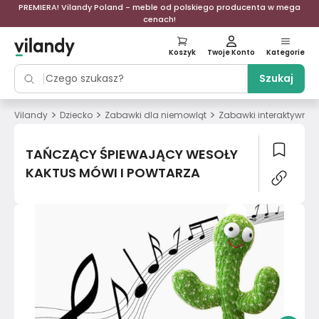
PREMIERA! Vilandy Poland - meble od polskiego producenta w mega
cenach!
Koszyk
Twoje Konto
Kategorie
Szukaj
>
>
>
Vilandy
Dziecko
Zabawki dla niemowląt
Zabawki interaktywne
TAŃCZĄCY ŚPIEWAJĄCY WESOŁY
KAKTUS MÓWI I POWTARZA