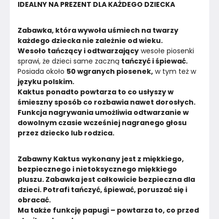
IDEALNY NA PREZENT DLA KAŻDEGO DZIECKA
Zabawka, która wywoła uśmiech na twarzy 
każdego dziecka nie zależnie od wieku.
Wesoło tańczący i odtwarzający
 wesołe piosenki 
sprawi, że dzieci same zaczną 
tańczyć i śpiewać.
Posiada około 
50 wgranych piosenek,
 w tym też w
języku polskim.
Kaktus
ponadto powtarza to co usłyszy w 
śmieszny sposób co rozbawia nawet dorosłych.
Funkcja nagrywania umożliwia odtwarzanie w 
dowolnym czasie wcześniej nagranego głosu 
przez dziecko lub rodzica.
Zabawny Kaktus
wykonany jest z miękkiego, 
bezpiecznego i nietoksycznego miękkiego 
pluszu. Zabawka jest całkowicie bezpieczna dla 
dzieci. Potrafi tańczyć, śpiewać, poruszać się i 
obracać.
Ma także funkcję papugi – powtarza to, co przed 