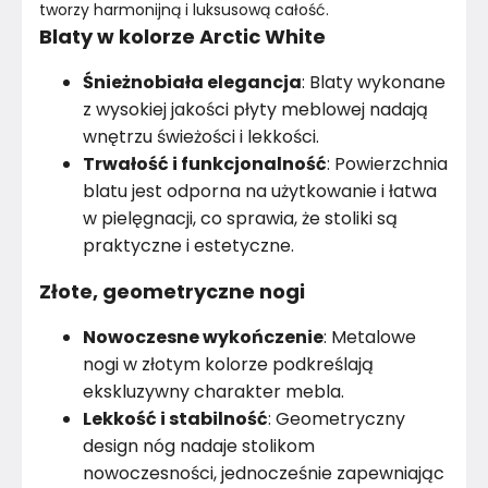
Kolor
Biele kremy
tworzy harmonijną i luksusową całość.
Blaty w kolorze Arctic White
Kolor nóżek
Czarny
Śnieżnobiała elegancja
: Blaty wykonane
z wysokiej jakości płyty meblowej nadają
Marka
Tartak Meble
wnętrzu świeżości i lekkości.
Montaż
Rozłożony
Trwałość i funkcjonalność
: Powierzchnia
blatu jest odporna na użytkowanie i łatwa
Rok produkcji
2024
w pielęgnacji, co sprawia, że stoliki są
praktyczne i estetyczne.
Złote, geometryczne nogi
Nowoczesne wykończenie
: Metalowe
nogi w złotym kolorze podkreślają
ekskluzywny charakter mebla.
Lekkość i stabilność
: Geometryczny
design nóg nadaje stolikom
nowoczesności, jednocześnie zapewniając