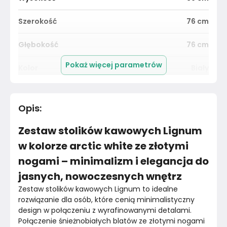
Szerokość
76
cm
Głębokość
76
cm
Pokaż więcej parametrów
Kolor
Biały
Pomieszczenie
Salon
Opis
:
Kolekcja
Bez kolekcji
Zestaw stolików kawowych Lignum
Kolor blatu
Biały
w kolorze arctic white ze złotymi
nogami – minimalizm i elegancja do
Wykonanie nóżek
Metal
jasnych, nowoczesnych wnętrz
Wykończenie blatu
Płyta meblowa
Zestaw stolików kawowych Lignum to idealne 
rozwiązanie dla osób, które cenią minimalistyczny 
Wykonanie blatu
Płyta meblowa
design w połączeniu z wyrafinowanymi detalami. 
Połączenie śnieżnobiałych blatów ze złotymi nogami 