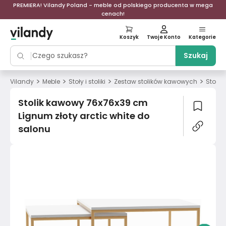
PREMIERA! Vilandy Poland - meble od polskiego producenta w mega
cenach!
Koszyk
Twoje Konto
Kategorie
Szukaj
>
>
>
>
Vilandy
Meble
Stoły i stoliki
Zestaw stolików kawowych
Stolik
Stolik kawowy 76x76x39 cm
Lignum złoty arctic white do
salonu