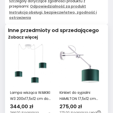
Szczegóły dotyczące zgodności produktu z
przepisami:
Odpowiedzialność za produkt
Instrukcja obsługi, bezpieczeństwo, zgodność i
ostrzeżenia
Inne przedmioty od sprzedającego
Zobacz więcej
Lampa wisząca WAIKIKI
Kinkiet do sypialni
Ki
W3 200x17,5x12 cm do
HAMILTON 17,5x12 cm
HA
salonu z regulacją
ruchomy z abażurem
r
344,00 zł
275,00 zł
2
zieleń butelkowa
zielony
g
344,00 zł
najniższa
275,00 zł
najniższa cena
27