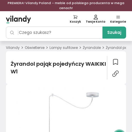
PREMIERA! Vilandy Poland - meble od polskiego producenta w mega
cenach!
Koszyk
Twoje Konto
Kategorie
Szukaj
>
>
>
>
Vilandy
Oświetlenie
Lampy sufitowe
Żyrandole
Żyrandol pają
Żyrandol pająk pojedyńczy WAIKIKI
W1