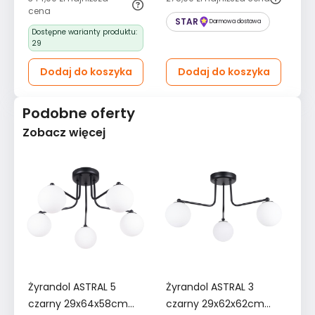
cena
STAR
Darmowa dostawa
Dostępne warianty produktu:
29
Dodaj do koszyka
Dodaj do koszyka
Podobne oferty
Zobacz więcej
Żyrandol ASTRAL 5
Żyrandol ASTRAL 3
Ży
czarny 29x64x58cm
czarny 29x62x62cm
2