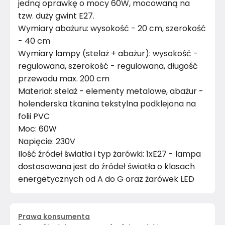
jedną oprawkę o mocy 60W, mocowaną na
tzw. duży gwint E27.
Wymiary abażuru: wysokość - 20 cm, szerokość
- 40 cm
Wymiary lampy (stelaż + abażur): wysokość -
regulowana, szerokość - regulowana, długość
przewodu max. 200 cm
Materiał: stelaż - elementy metalowe, abażur -
holenderska tkanina tekstylna podklejona na
folii PVC
Moc: 60W
Napięcie: 230V
Ilość źródeł światła i typ żarówki: 1xE27 - lampa
dostosowana jest do źródeł światła o klasach
energetycznych od A do G oraz żarówek LED
Prawa konsumenta