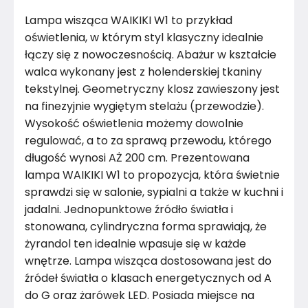
Kolor stelaża
Biały
Lampa wisząca WAIKIKI W1 to przykład
Rodzaj gwintu
E27
oświetlenia, w którym styl klasyczny idealnie
łączy się z nowoczesnością. Abażur w kształcie
Moc maksymalna
60W
walca wykonany jest z holenderskiej tkaniny
tekstylnej. Geometryczny klosz zawieszony jest
Ilość źródeł światła
1
na finezyjnie wygiętym stelażu (przewodzie).
Wysokość oświetlenia możemy dowolnie
Żarówka w komplecie
Nie
regulować, a to za sprawą przewodu, którego
długość wynosi AŻ 200 cm. Prezentowana
Materiał
Metal
lampa WAIKIKI W1 to propozycja, która świetnie
Kolor
Brązy
sprawdzi się w salonie, sypialni a także w kuchni i
jadalni. Jednopunktowe źródło światła i
Marka
LYSNE.PL
stonowana, cylindryczna forma sprawiają, że
żyrandol ten idealnie wpasuje się w każde
Montaż
Złożony
wnętrze. Lampa wisząca dostosowana jest do
źródeł światła o klasach energetycznych od A
Rok produkcji
2024
do G oraz żarówek LED. Posiada miejsce na