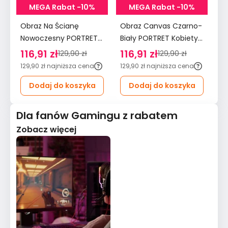
MEGA Rabat -10%
MEGA Rabat -10%
Obraz Na Ścianę
Obraz Canvas Czarno-
Ob
Nowoczesny PORTRET
Biały PORTRET Kobiety
N
Kobieca Twarz
Czerwone Usta
Cz
116,91 zł
116,91 zł
1
129,90 zł
129,90 zł
Abstrakcja 80x120cm
Abstrakcja 80x120cm
G
129,90 zł
najniższa cena
129,90 zł
najniższa cena
12
Dodaj do koszyka
Dodaj do koszyka
Dla fanów Gamingu z rabatem
Zobacz więcej